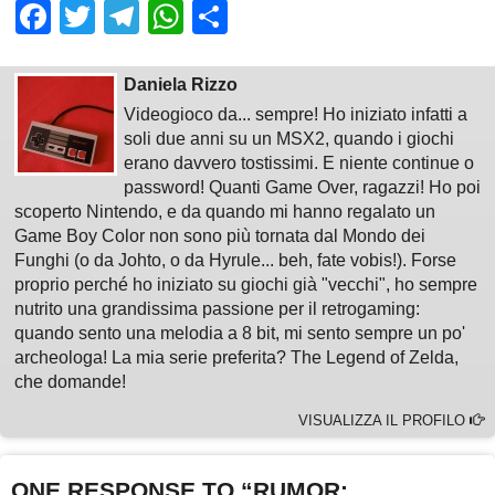
Facebook
Twitter
Telegram
WhatsApp
Share
Daniela Rizzo
Videogioco da... sempre! Ho iniziato infatti a
soli due anni su un MSX2, quando i giochi
erano davvero tostissimi. E niente continue o
password! Quanti Game Over, ragazzi! Ho poi
scoperto Nintendo, e da quando mi hanno regalato un
Game Boy Color non sono più tornata dal Mondo dei
Funghi (o da Johto, o da Hyrule... beh, fate vobis!). Forse
proprio perché ho iniziato su giochi già "vecchi", ho sempre
nutrito una grandissima passione per il retrogaming:
quando sento una melodia a 8 bit, mi sento sempre un po'
archeologa! La mia serie preferita? The Legend of Zelda,
che domande!
VISUALIZZA IL PROFILO
ONE RESPONSE TO “RUMOR: