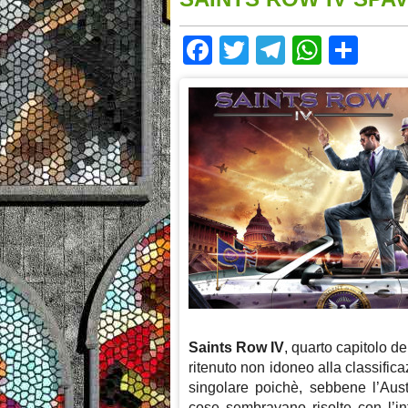
Facebook
Twitter
Telegram
Whats
Sha
Saints Row IV
, quarto capitolo d
ritenuto non idoneo alla classific
singolare poichè, sebbene l’Aust
cose sembravano risolte con l’i