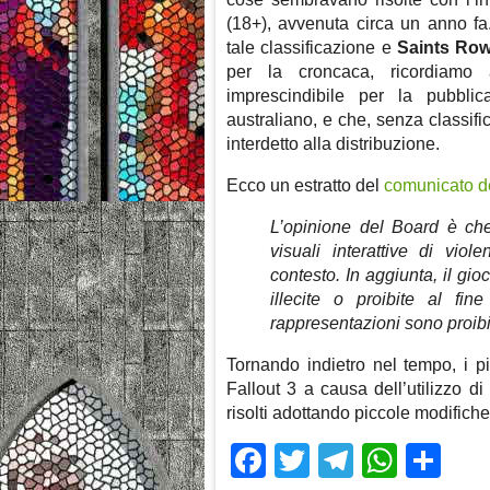
(18+), avvenuta circa un anno fa
tale classificazione e
Saints Row
per la croncaca, ricordiamo 
imprescindibile per la pubblic
australiano, e che, senza classif
interdetto alla distribuzione.
Ecco un estratto del
comunicato de
L’opinione del Board è ch
visuali interattive di viol
contesto. In aggiunta, il gio
illecite o proibite al fin
rappresentazioni sono proibi
Tornando indietro nel tempo, i p
Fallout 3 a causa dell’utilizzo d
risolti adottando piccole modifiche
Facebook
Twitter
Telegra
What
Sh