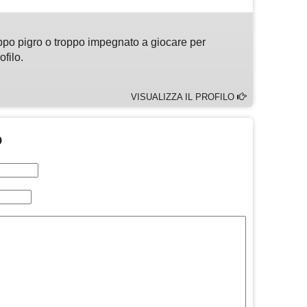
ppo pigro o troppo impegnato a giocare per
ofilo.
VISUALIZZA IL PROFILO
O