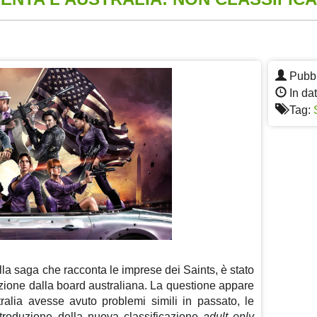
App
re
Pubbl
In da
Tag:
ella saga che racconta le imprese dei Saints, è stato
azione dalla board australiana. La questione appare
ralia avesse avuto problemi simili in passato, le
ntroduzione della nuova classificazione
adult only