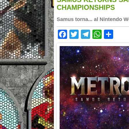
CHAMPIONSHIPS
Samus torna... al Nintendo 
Facebook
Twitter
Telegram
Whats
Sha