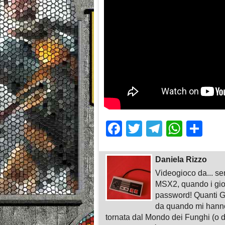
Facebook
Twitter
Telegra
What
Sh
Daniela Rizzo
Videogioco da... sem
MSX2, quando i gioc
password! Quanti G
da quando mi hann
tornata dal Mondo dei Funghi (o da