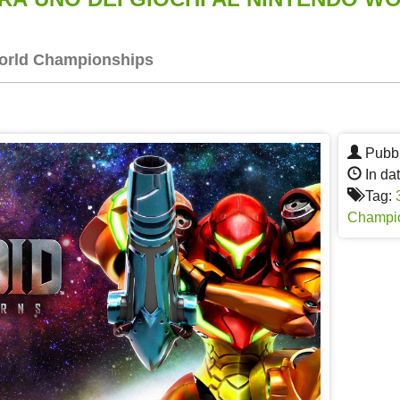
World Championships
App
re
Pubbl
In da
Tag:
Champi