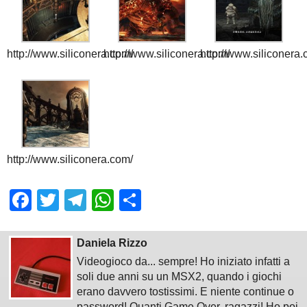
http://www.siliconera.com/
http://www.siliconera.com/
http://www.siliconera
http://www.siliconera.com/
Facebook
Twitter
Telegram
WhatsApp
Share
Daniela Rizzo
Videogioco da... sempre! Ho iniziato infatti a
soli due anni su un MSX2, quando i giochi
erano davvero tostissimi. E niente continue o
password! Quanti Game Over, ragazzi! Ho poi