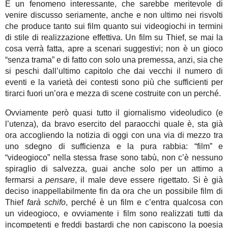
È un fenomeno interessante, che sarebbe meritevole di
venire discusso seriamente, anche e non ultimo nei risvolti
che produce tanto sui film quanto sui videogiochi in termini
di stile di realizzazione effettiva. Un film su Thief, se mai la
cosa verrà fatta, apre a scenari suggestivi; non è un gioco
“senza trama” e di fatto con solo una premessa, anzi, sia che
si peschi dall’ultimo capitolo che dai vecchi il numero di
eventi e la varietà dei contesti sono più che sufficienti per
tirarci fuori un’ora e mezza di scene costruite con un perché.
Ovviamente però quasi tutto il giornalismo videoludico (e
l’utenza), da bravo esercito del paraocchi quale è, sta già
ora accogliendo la notizia di oggi con una via di mezzo tra
uno sdegno di sufficienza e la pura rabbia: “film” e
“videogioco” nella stessa frase sono tabù, non c’è nessuno
spiraglio di salvezza, guai anche solo per un attimo a
fermarsi a
pensare
, il male deve essere rigettato. Si è già
deciso inappellabilmente fin da ora che un possibile film di
Thief
farà schifo
, perché è un film e c’entra qualcosa con
un videogioco, e ovviamente i film sono realizzati tutti da
incompetenti e freddi bastardi che non capiscono la poesia