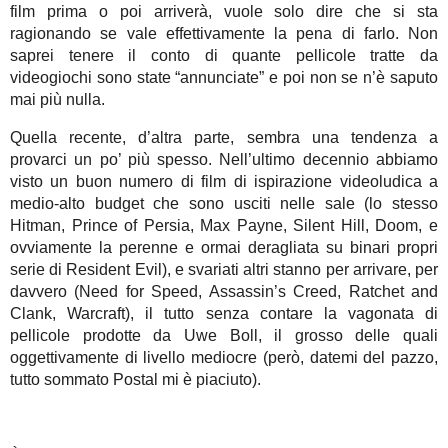
film prima o poi arriverà, vuole solo dire che si sta
ragionando se vale effettivamente la pena di farlo. Non
saprei tenere il conto di quante pellicole tratte da
videogiochi sono state “annunciate” e poi non se n’è saputo
mai più nulla.
Quella recente, d’altra parte, sembra una tendenza a
provarci un po’ più spesso. Nell’ultimo decennio abbiamo
visto un buon numero di film di ispirazione videoludica a
medio-alto budget che sono usciti nelle sale (lo stesso
Hitman, Prince of Persia, Max Payne, Silent Hill, Doom, e
ovviamente la perenne e ormai deragliata su binari propri
serie di Resident Evil), e svariati altri stanno per arrivare, per
davvero (Need for Speed, Assassin’s Creed, Ratchet and
Clank, Warcraft), il tutto senza contare la vagonata di
pellicole prodotte da Uwe Boll, il grosso delle quali
oggettivamente di livello mediocre (però, datemi del pazzo,
tutto sommato Postal mi è piaciuto).