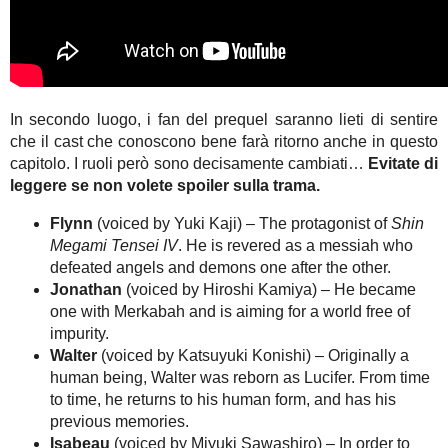
In secondo luogo, i fan del prequel saranno lieti di sentire
che il cast che conoscono bene farà ritorno anche in questo
capitolo. I ruoli però sono decisamente cambiati…
Evitate di
leggere se non volete spoiler sulla trama.
Flynn
(voiced by Yuki Kaji) – The protagonist of
Shin
Megami Tensei IV
. He is revered as a messiah who
defeated angels and demons one after the other.
Jonathan
(voiced by Hiroshi Kamiya) – He became
one with Merkabah and is aiming for a world free of
impurity.
Walter
(voiced by Katsuyuki Konishi) – Originally a
human being, Walter was reborn as Lucifer. From time
to time, he returns to his human form, and has his
previous memories.
Isabeau
(voiced by Miyuki Sawashiro) – In order to