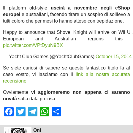
Il platform old-style
uscirà a novembre negli eShop
europei
e australiani, facendo tirare un sospiro di sollievo a
tutti coloro che per mesi lo hanno atteso con trepidazione.
Happy to announce that Shovel Knight will arrive on Wii U
European and Australian regions this N
pic.twitter.com/VPtDyuN9BX
— Yacht Club Games (@YachtClubGames)
October 15, 2014
Se siete curiosi di sapere se questo fantastico titolo fa al
caso vostro, vi lasciamo con il
link alla nostra accurata
recensione
.
Ovviamente
vi aggiorneremo non appena ci saranno
novità
sulla data precisa.
Facebook
Twitter
Telegram
WhatsApp
Share
Oni