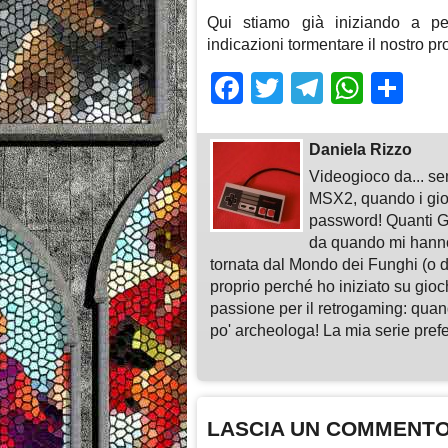
Qui stiamo già iniziando a pe
indicazioni tormentare il nostro 
Facebook
Twitter
Telegra
What
Sh
Daniela Rizzo
Videogioco da... sem
MSX2, quando i gioc
password! Quanti G
da quando mi hann
tornata dal Mondo dei Funghi (o da
proprio perché ho iniziato su gio
passione per il retrogaming: quan
po' archeologa! La mia serie pre
LASCIA UN COMMENT