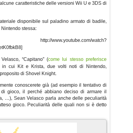
 alcune caratteristiche delle versioni Wii U e 3DS di
ateriale disponibile sul paladino armato di badile,
i Nintendo stessa:
/www.youtube.com/watch?
etK0fbkB8]
n Velasco, “Capitano” (
come lui stesso preferisce
n cui Kit e Krista, due volti noti di Nintendo,
proposito di Shovel Knight.
amente conoscerete già (ad esempio il tentativo di
ura di gioco, il perché abbiano deciso di armare il
, …), Sean Velasco parla anche delle peculiarità
tteso gioco. Peculiarità delle quali non si è detto