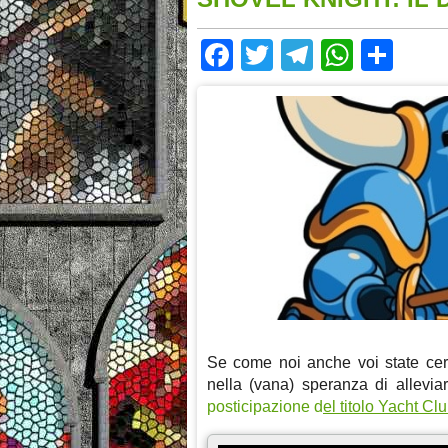
Facebook
Twitter
Telegram
Whats
Sha
Se come noi anche voi state cer
nella (vana) speranza di allevia
posticipazione
d
el titolo Yacht C