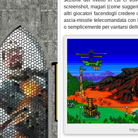
screenshot, magari (come suggerito
altri giocatori facendogli credere 
ascia-missile telecomandata con 
o semplicemente per vantarsi del
http