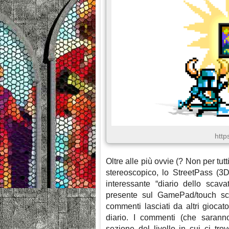
http
Oltre alle più ovvie (? Non per tutti 
stereoscopico, lo StreetPass (3D
interessante “diario dello scava
presente sul GamePad/touch scr
commenti lasciati da altri gioca
diario. I commenti (che saranno
sezione del livello in cui ci tr