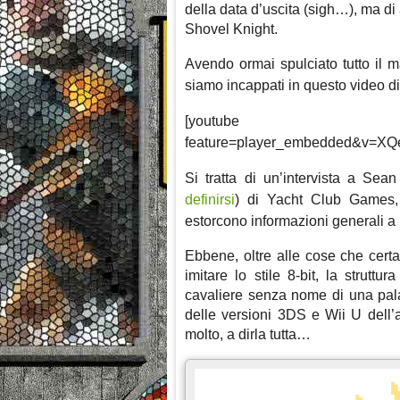
della data d’uscita (sigh…), ma di
Shovel Knight.
Avendo ormai spulciato tutto il m
siamo incappati in questo video d
[youtube http:/
feature=player_embedded&v=XQ
Si tratta di un’intervista a Sea
definirsi
) di Yacht Club Games, i
estorcono informazioni generali a 
Ebbene, oltre alle cose che cert
imitare lo stile 8-bit, la strutt
cavaliere senza nome di una pala
delle versioni 3DS e Wii U dell’a
molto, a dirla tutta…