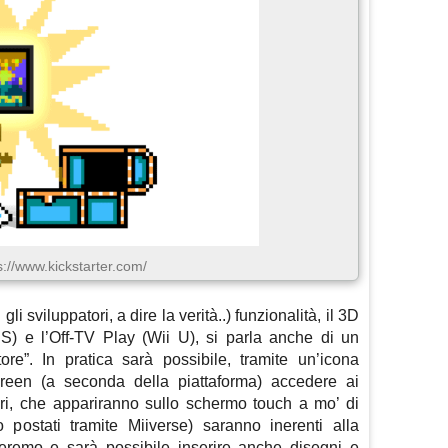
s://www.kickstarter.com/
gli sviluppatori, a dire la verità..) funzionalità, il 3D
S) e l’Off-TV Play (Wii U), si parla anche di un
tore”. In pratica sarà possibile, tramite un’icona
een (a seconda della piattaforma) accedere ai
tori, che appariranno sullo schermo touch a mo’ di
 postati tramite Miiverse) saranno inerenti alla
overemo e sarà possibile inserire anche disegni e