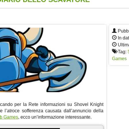
App
re
Pubbl
In da
Ultima
Tag:
Games
cando per la Rete informazioni su Shovel Knight
re l’atroce sofferenza causata dall’annuncio della
lub Games
, ecco un’informazione interessante.