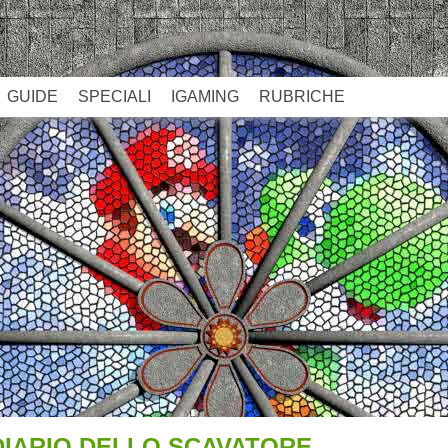
GUIDE
SPECIALI
IGAMING
RUBRICHE
 DIARIO DELLO SCAVATORE