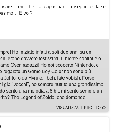
nsare con che raccapriccianti disegni e false
prossimo… E voi?
m
sApp
are
pre! Ho iniziato infatti a soli due anni su un
hi erano davvero tostissimi. E niente continue o
ame Over, ragazzi! Ho poi scoperto Nintendo, e
o regalato un Game Boy Color non sono più
 Johto, o da Hyrule... beh, fate vobis!). Forse
chi già "vecchi", ho sempre nutrito una grandissima
do sento una melodia a 8 bit, mi sento sempre un
ferita? The Legend of Zelda, che domande!
VISUALIZZA IL PROFILO
O