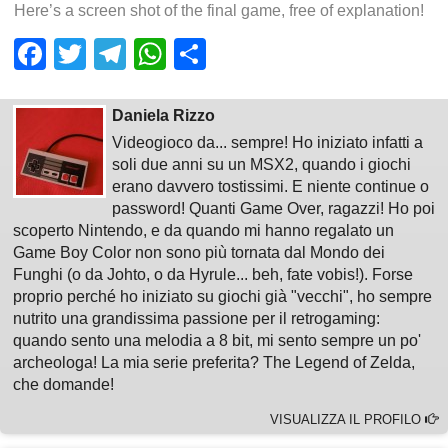
Here’s a screen shot of the final game, free of explanation!
Facebook
Twitter
Telegram
WhatsApp
Share
Daniela Rizzo
Videogioco da... sempre! Ho iniziato infatti a
soli due anni su un MSX2, quando i giochi
erano davvero tostissimi. E niente continue o
password! Quanti Game Over, ragazzi! Ho poi
scoperto Nintendo, e da quando mi hanno regalato un
Game Boy Color non sono più tornata dal Mondo dei
Funghi (o da Johto, o da Hyrule... beh, fate vobis!). Forse
proprio perché ho iniziato su giochi già "vecchi", ho sempre
nutrito una grandissima passione per il retrogaming:
quando sento una melodia a 8 bit, mi sento sempre un po'
archeologa! La mia serie preferita? The Legend of Zelda,
che domande!
VISUALIZZA IL PROFILO