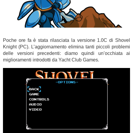
Poche ore fa è stata rilasciata la versione 1.0C di Shovel
Knight (PC). L’aggiornamento elimina tanti piccoli problemi
delle versioni precedenti: diamo quindi un’occhiata ai
miglioramenti introdotti da Yacht Club Games.