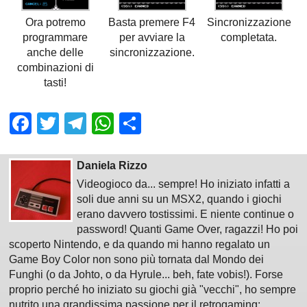
Ora potremo
Basta premere F4
Sincronizzazione
programmare
per avviare la
completata.
anche delle
sincronizzazione.
combinazioni di
tasti!
Facebook
Twitter
Telegram
WhatsApp
Share
Daniela Rizzo
Videogioco da... sempre! Ho iniziato infatti a
soli due anni su un MSX2, quando i giochi
erano davvero tostissimi. E niente continue o
password! Quanti Game Over, ragazzi! Ho poi
scoperto Nintendo, e da quando mi hanno regalato un
Game Boy Color non sono più tornata dal Mondo dei
Funghi (o da Johto, o da Hyrule... beh, fate vobis!). Forse
proprio perché ho iniziato su giochi già "vecchi", ho sempre
nutrito una grandissima passione per il retrogaming: