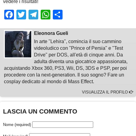
vedere i risultati!
Facebook
Twitter
Telegram
WhatsApp
Share
Eleonora Gueli
In arte "Lehira", comincia il suo cammino
videoludico con "Prince of Persia" e "Test
Drive" per DOS, all'età di cinque anni. Da
adulta diventa una giocatrice appassionata,
acquistando Xbox 360, PS3, Wii, DS, 3DS e PSP, per poi
procedere con la next-generation. Il suo sogno? Fare un
cosplay dedicato al mondo di Mass Effect.
VISUALIZZA IL PROFILO
LASCIA UN COMMENTO
Nome (required)