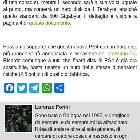
di una console), mentre il secondo sarà a sua volta uguale
al primo, ma conterrà un hard disk da 1 Terabyte, anziché
quello standard da 500 Gigabyte. Il dettaglio è visibile a
pagina 4 di
questo documento
.
Possiamo supporre che questa nuova PS4 con un hard disk
più grande verrà annunciata in occasione del
prossimo E3
.
Ricordo comunque a tutti che l’hard disk di PS4 è già ora
sostituibile, basta usarne un altro delle stesse dimensioni
fisiche (2.5 pollici) di quello di fabbrica.
Facebook
Twitter
Telegram
WhatsApp
Share
Lorenzo Forini
Sono nato a Bologna nel 1993, videogioco
da sempre, e da sempre mi ha affascinato
l'idea di andare oltre al solo giocare, di
cercare di capire cosa c'è nascosto in ogni