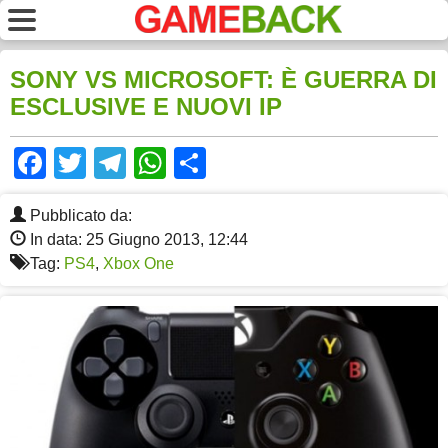
SONY VS MICROSOFT: È GUERRA DI
ESCLUSIVE E NUOVI IP
Facebook
Twitter
Telegram
WhatsApp
Share
Pubblicato da:
In data: 25 Giugno 2013, 12:44
Tag:
PS4
,
Xbox One