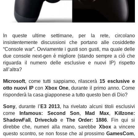
In queste ultime settimane, per la rete, circolano
insistentemente discussioni che portano alle cosiddette
“Console war”. Ovviamente i gusti son gusti, ma quale delle
due console next-gen è migliore (stando sempre a ciò che
riguarda il numero delle esclusive e nuovi IP) rispetto
all’altra?
Microsoft
, come tutti sappiamo, rilascerà
15 esclusive e
otto nuovi IP
con
Xbox One
, durante il primo anno. Come
risponderà la casa giapponese a tutto questo ben di Dio?
Sony
, durante l’
E3 2013
, ha rivelato alcuni titoli esclusivi
come
Infamous: Second Son
,
Mad Max
,
Killzone:
ShadowFall
,
Driveclub
e
The Order: 1886
. Fin qui si
direbbe che, numeri alla mano, sarebbe
Xbox
a vincere
questo scontro, se non fosse che al prossimo
GamesCom
,