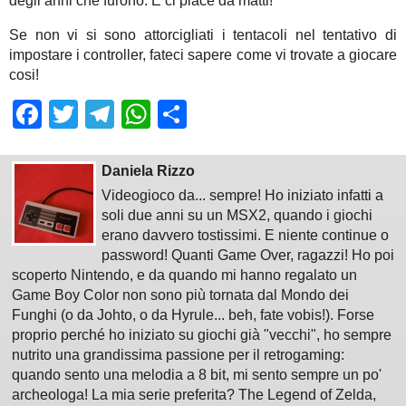
degli anni che furono. E ci piace da matti!
Se non vi si sono attorcigliati i tentacoli nel tentativo di
impostare i controller, fateci sapere come vi trovate a giocare
cosi!
Facebook
Twitter
Telegram
WhatsApp
Share
Daniela Rizzo
Videogioco da... sempre! Ho iniziato infatti a
soli due anni su un MSX2, quando i giochi
erano davvero tostissimi. E niente continue o
password! Quanti Game Over, ragazzi! Ho poi
scoperto Nintendo, e da quando mi hanno regalato un
Game Boy Color non sono più tornata dal Mondo dei
Funghi (o da Johto, o da Hyrule... beh, fate vobis!). Forse
proprio perché ho iniziato su giochi già "vecchi", ho sempre
nutrito una grandissima passione per il retrogaming:
quando sento una melodia a 8 bit, mi sento sempre un po'
archeologa! La mia serie preferita? The Legend of Zelda,