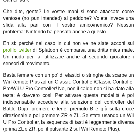
Che dite, gente? Le vostre mani si sono attaccate come
ventose (no pun intended) al paddone? Volete invece una
sfida alla pari con il vostro amico/nemico? Nessun
problema: Nintendo ha pensato anche a questo.
Eh sì: perché nel caso in cui non ve ne siate accorti sul
profilo twitter
di Splatoon è comparsa una dritta mica male.
Un modo per far utilizzare anche al secondo giocatore i
sensori di movimento.
Basta fermare con un po’ di elastici o stringhe da scarpe un
Wii Remote Plus ad un Classic Controller/Classic Controller
Pro/Wii U Pro Controller! No, non il caldo non ci ha dato alla
testa: è davvero così. Per attivare questa modalità è poi
indispensabile accedere alla selezione del controller del
Battle Dojo, premere e tener premuto B e giù sulla croce
direzionale e poi premere ZR e ZL. Se state usando un Wii
U Pro Controller, la sequenza di tasti è leggermente diversa
(prima ZL e ZR, poi il pulsante 2 sul Wii Remote Plus).