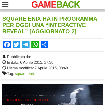
SQUARE ENIX HA IN PROGRAMMA
PER OGGI UNA “INTERACTIVE
REVEAL” [AGGIORNATO 2]
Facebook
Twitter
Telegram
WhatsApp
Share
Pubblicato da:
In data: 6 Aprile 2015, 17:36
Ultima modifica: 7 Aprile 2015, 08:49
Tag:
square-enix