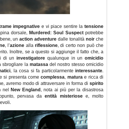
trame impegnative
e vi piace sentire la
tensione
spina dorsale,
Murdered: Soul Suspect
potrebbe
bbene, un
action adventure
dalle tonalità
noir
che
one
, l’
azione
alla
riflessione
, di certo non può che
ito. Inoltre, se a questo si aggiunge il fatto che, a
ni di un
investigatore
qualunque in un
omicidio
 sbrogliare la
matassa
del nostro stesso omicidio
atici
, la cosa si fa particolarmente
interessante
.
he si presenta come
complessa
,
matura
e ricca di
ue, avremo modo di attraversare in forma di
spirito
m
nel
New England
, nota ai più per la disastrosa
appunto, pervasa da
entità
misteriose
e, molto
evoli.