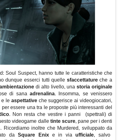
: Soul Suspect, hanno tutte le caratteristiche che
o dunque esserci tutti quelle
sfaccettature
che a
ambientazione
di alto livello, una
storia
originale
dose di sana
adrenalina
. Insomma, se venissero
o e le
aspettative
che suggerisce ai videogiocatori,
per essere una tra le proposte più interessanti del
dico
. Non resta che vestire i panni (spettrali) di
questo videogame dalle
tinte scure
, pane per i denti
o
. Ricordiamo inoltre che Murdered, sviluppato da
cato da
Square Enix
e in via
ufficiale
, salvo