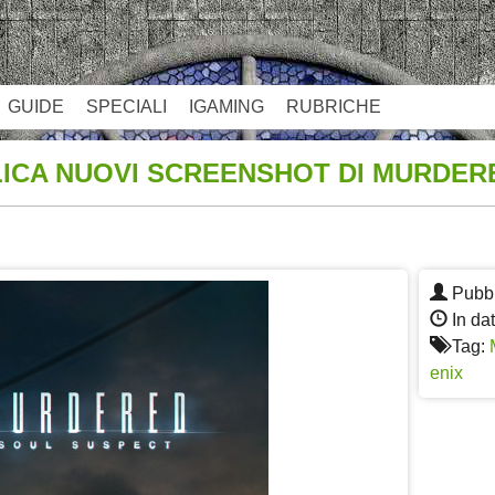
GUIDE
SPECIALI
IGAMING
RUBRICHE
ICA NUOVI SCREENSHOT DI MURDER
App
re
Pubbl
In dat
Tag:
enix