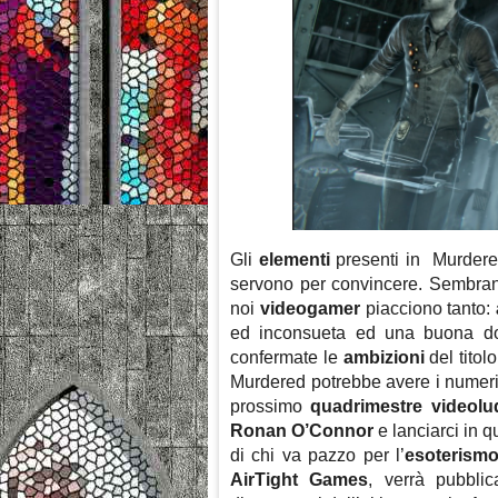
Gli
elementi
presenti in Murdered
servono per convincere. Sembran
noi
videogamer
piacciono tanto:
ed inconsueta ed una buona 
confermate le
ambizioni
del titol
Murdered potrebbe avere i numeri 
prossimo
quadrimestre videolu
Ronan O’Connor
e lanciarci in 
di chi va pazzo per l’
esoterism
AirTight Games
, verrà pubbli