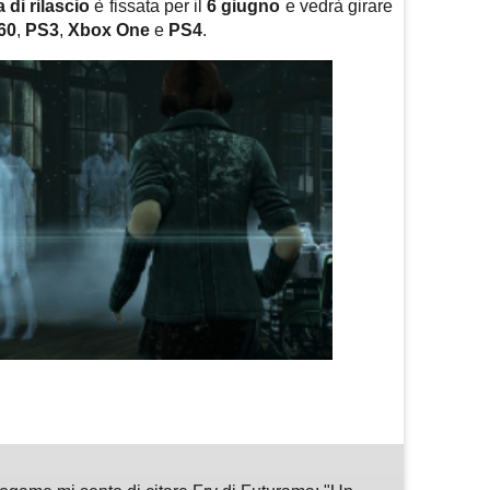
 di rilascio
è fissata per il
6 giugno
e vedrà girare
60
,
PS3
,
Xbox One
e
PS4
.
m
sApp
are