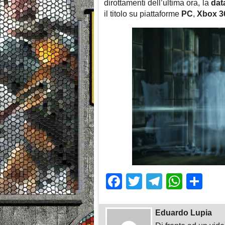
dirottamenti dell’ultima ora, la
data
il titolo su piattaforme
PC
,
Xbox 3
Facebook
Twitter
Telegra
What
Sh
Eduardo Lupia