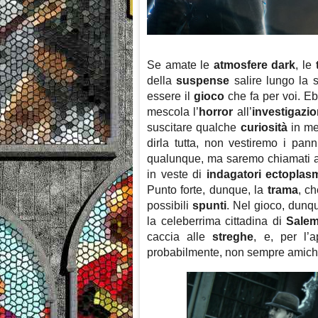
Se amate le
atmosfere dark
, le
della
suspense
salire lungo la 
essere il
gioco
che fa per voi. E
mescola l’
horror
all’
investigazi
suscitare qualche
curiosità
in mer
dirla tutta, non vestiremo i pan
qualunque, ma saremo chiamati a
in veste di
indagatori ectoplasm
Punto forte, dunque, la
trama
, c
possibili
spunti
. Nel gioco, dunq
la celeberrima cittadina di
Sale
caccia alle
streghe
, e, per l’
probabilmente, non sempre amich