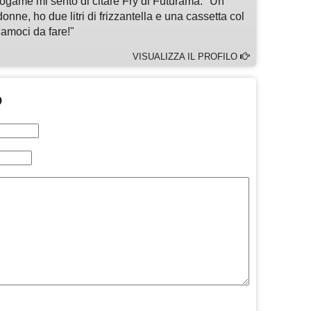
eogame mi sento di citare Fry di Futurama: "Un
nne, ho due litri di frizzantella e una cassetta col
amoci da fare!"
VISUALIZZA IL PROFILO
O