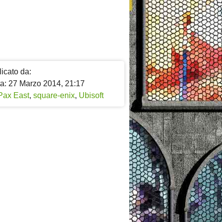
icato da:
ta: 27 Marzo 2014, 21:17
Pax East
,
square-enix
,
Ubisoft