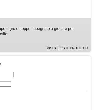
m
sApp
are
ppo pigro o troppo impegnato a giocare per
ofilo.
VISUALIZZA IL PROFILO
O