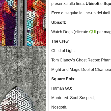
presenza alla fiera:
Ubisoft
e
Squ
Ecco di seguito la line-up dei tito
Ubisoft:
Watch Dogs (cliccate
QUI
per magg
The Crew;
Child of Light;
Tom Clancy’s Ghost Recon: Phan
Might and Magic Duel of Champi
Square Enix:
Hitman GO;
Murdered: Soul Suspect;
Nosgoth.