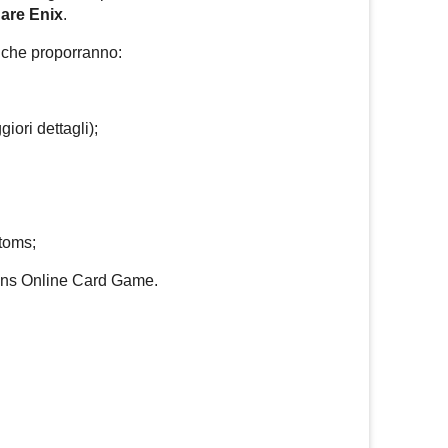
are Enix
.
li che proporranno:
iori dettagli);
toms;
ons Online Card Game.