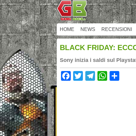
HOME
NEWS
RECENSIONI
BLACK FRIDAY: ECC
Sony inizia i saldi sul Playst
Facebook
Twitter
Telegram
Whats
Sha