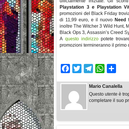
ufficialmente iniziate. Gli sco
Playstation 3 e Playstation Vi
promozioni del Black Friday trov
di 11,99 euro, e il nuovo
Need 
inoltre The Witcher 3 Wild Hunt, M
Black Ops 3, Assassin’s Creed Synd
A
questo indirizzo
potete trovar
promozioni termineranno il primo
Facebook
Twitter
Telegra
What
Sh
Mario Canalella
Questo utente è tro
completare il suo pr