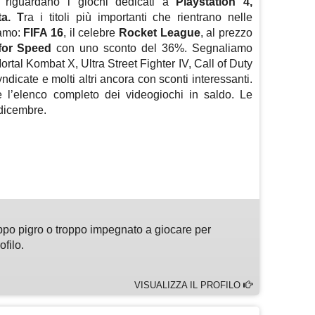
nti riguardano i giochi dedicati a
Playstation 4,
ta. T
ra i titoli più importanti che rientrano nelle
iamo:
FIFA 16
, il celebre
Rocket League
, al prezzo
for Speed
con uno sconto del 36%. Segnaliamo
ortal Kombat X, Ultra Street Fighter IV, Call of Duty
icate e molti altri ancora con sconti interessanti.
e l’elenco completo dei videogiochi in saldo. Le
 dicembre.
m
sApp
are
ppo pigro o troppo impegnato a giocare per
ofilo.
VISUALIZZA IL PROFILO