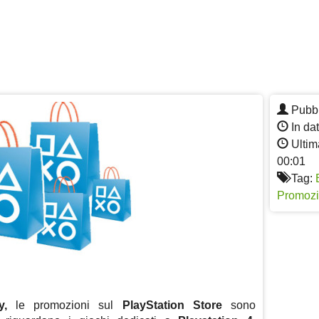
Pubbl
In da
Ultim
00:01
Tag:
Promozi
ay,
le promozioni sul
PlayStation Store
sono