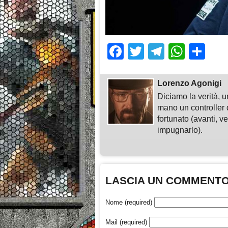
Facebook
Twitter
Telegra
What
Sh
Lorenzo Agonigi
Diciamo la verità, u
mano un controller 
fortunato (avanti, v
impugnarlo).
LASCIA UN COMMENT
Nome (required)
Mail (required)