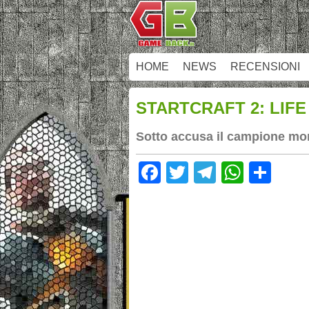
HOME
NEWS
RECENSIONI
STARTCRAFT 2: LIF
Sotto accusa il campione mo
Facebook
Twitter
Telegram
Whats
Sha