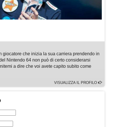
m
sApp
are
n giocatore che inizia la sua carriera prendendo in
del Nintendo 64 non può di certo considerarsi
enitemi a dire che voi avete capito subito come
VISUALIZZA IL PROFILO
O