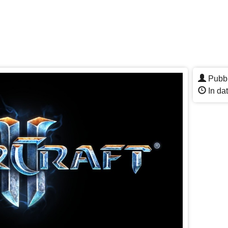
Pubbl
In da