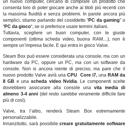
un nuovo computer, cercano di comprare un prodotto che
consenta loro di poter giocare anche ai titoli più recenti con
la massima fluidità e senza problemi. In parole ancora più
semplici, stiamo parlando del cosiddetto “
PC da gaming
” o
“
PC da gioco
“, se si preferisce usare termini italiani.
Tuttavia, scegliere un buon computer, con le giuste
componenti (ottima scheda video, buona RAM…), non è
sempre un’impresa facile. E qui entra in gioco Valve.
Steam Box può essere considerata una console, ma con un
hardware da PC, oppure un PC, ma con un software da
console. Non si ancora niente di preciso, ma pare che il
nuovo prodotto Valve avrà una
CPU Core i7,
una
RAM da
8 GB
e una
scheda video Nvidia
. Le componenti scelte
dovrebbero assicurare alla console una
vita media di
almeno 3-4 anni
(del resto sarebbe veramente difficile fare
più di così).
Valve, tra l’altro, renderà Steam Box estremamente
personalizzabile.
Innanzitutto, sarà possibile
creare gratuitamente software