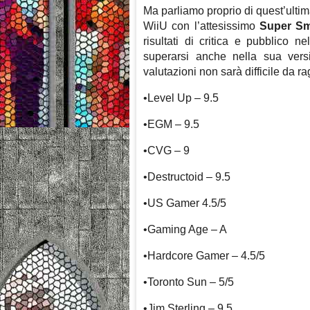
Ma parliamo proprio di quest’ulti
WiiU con l’attesissimo
Super Sm
risultati di critica e pubblico 
superarsi anche nella sua vers
valutazioni non sarà difficile da r
•Level Up – 9.5
•EGM – 9.5
•CVG – 9
•Destructoid – 9.5
•US Gamer 4.5/5
•Gaming Age – A
•Hardcore Gamer – 4.5/5
•Toronto Sun – 5/5
•Jim Sterling – 9.5