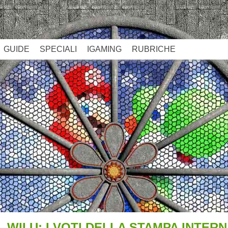
GUIDE
SPECIALI
IGAMING
RUBRICHE
WII U: I VOTI DELLA STAMPA INTER