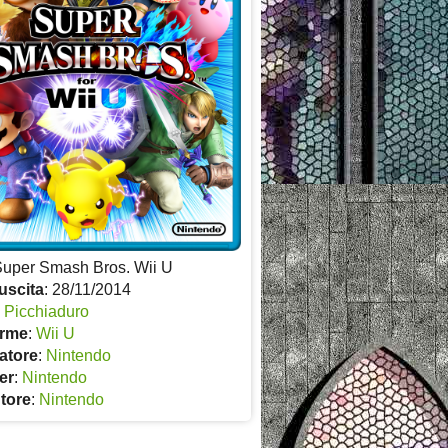
Super Smash Bros. Wii U
uscita
: 28/11/2014
:
Picchiaduro
orme
:
Wii U
atore
:
Nintendo
er
:
Nintendo
utore
:
Nintendo