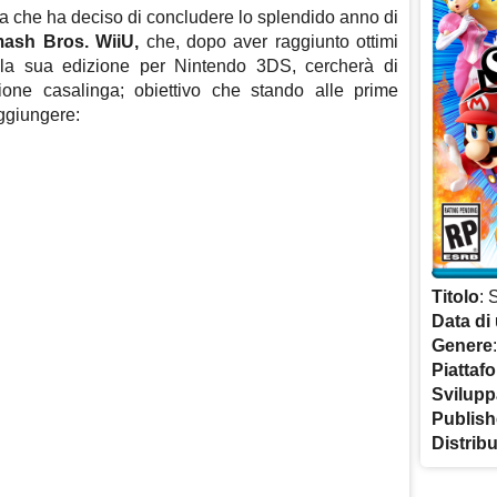
ma che ha deciso di concludere lo splendido anno di
ash Bros. WiiU,
che, dopo aver raggiunto ottimi
nella sua edizione per Nintendo 3DS, cercherà di
ione casalinga; obiettivo che stando alle prime
aggiungere:
Titolo
: 
Data di 
Genere
Piattaf
Svilupp
Publish
Distrib