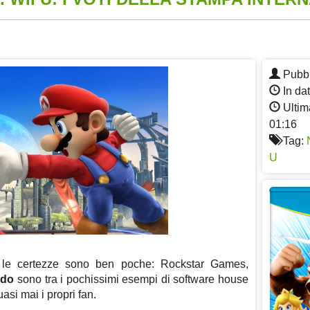
App
re
Pubbl
In da
Ultim
01:16
Tag:
U
i le certezze sono ben poche: Rockstar Games,
ndo
sono tra i pochissimi esempi di software house
si mai i propri fan.