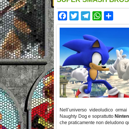
Facebook
Twitter
Telegram
Whats
Sha
Nell’universo videoludico orma
Naughty Dog e soprattutto
Ninte
che praticamente non deludono qua