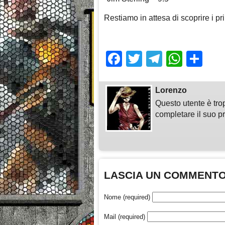
Restiamo in attesa di scoprire i pri
Facebook
Twitter
Telegra
What
Sh
Lorenzo
Questo utente è tro
completare il suo pr
LASCIA UN COMMENT
Nome (required)
Mail (required)