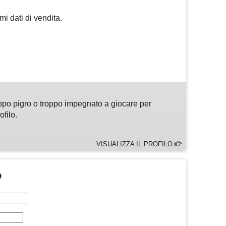
mi dati di vendita.
m
sApp
are
ppo pigro o troppo impegnato a giocare per
ofilo.
VISUALIZZA IL PROFILO
O