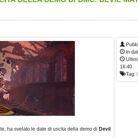
App
re
Pubbl
In da
Ultim
16:40
Tag:
ale, ha svelato le date di uscita della demo di
Devil