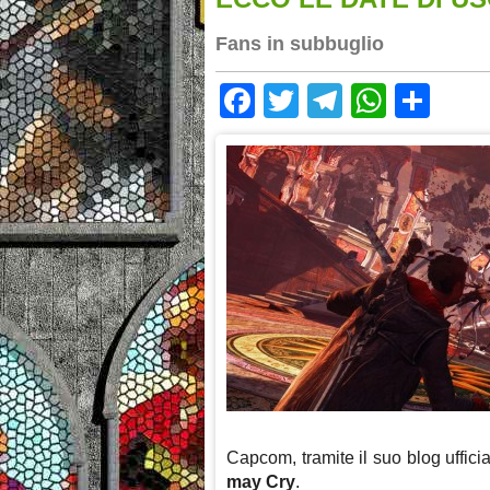
Fans in subbuglio
Facebook
Twitter
Telegram
Whats
Sha
Capcom, tramite il suo blog uffici
may Cry
.