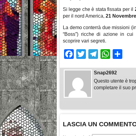
Si legge che è stata fissata per il
per il nord America,
21 Novembr
La demo conterrà due missioni (in 
“Boss”) ricche di azione in cu
scoprire vari segreti.
Facebook
Twitter
Telegra
What
Sh
Snap2692
Questo utente è tro
completare il suo pr
LASCIA UN COMMENT