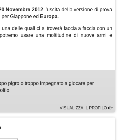
20 Novembre 2012
l’uscita della versione di prova
e
per Giappone ed
Europa
.
una delle quali ci si troverà faccia a faccia con un
i potremo usare una moltitudine di nuove armi e
m
sApp
are
ppo pigro o troppo impegnato a giocare per
ofilo.
VISUALIZZA IL PROFILO
O