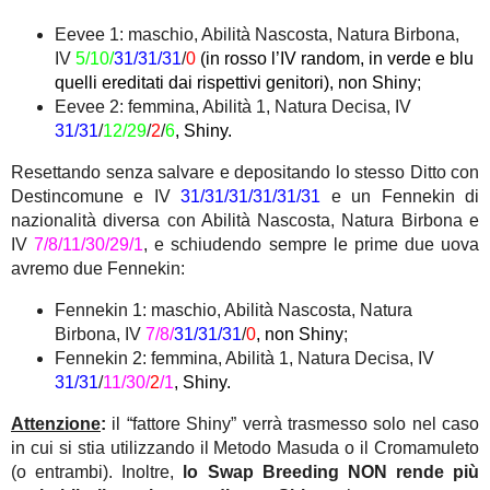
Eevee 1: maschio, Abilità Nascosta, Natura Birbona,
IV
5/10/
31/31/31
/
0
(in rosso l’IV random, in verde e blu
quelli ereditati dai rispettivi genitori), non Shiny
;
Eevee 2: femmina, Abilità 1, Natura Decisa, IV
31/31
/
12/29
/
2
/
6
, Shiny.
Resettando senza salvare e depositando lo stesso Ditto con
Destincomune e IV
31/31/31/31/31/31
e un Fennekin di
nazionalità diversa con Abilità Nascosta, Natura Birbona e
IV
7/8/11/30/29/1
, e schiudendo sempre le prime due uova
avremo due Fennekin:
Fennekin 1: maschio, Abilità Nascosta, Natura
Birbona, IV
7/8/
31/31/31
/
0
, non Shiny
;
Fennekin 2: femmina, Abilità 1, Natura Decisa, IV
31/31
/
11/30/
2
/1
, Shiny.
Attenzione
:
il “fattore Shiny” verrà trasmesso solo nel caso
in cui si stia utilizzando il Metodo Masuda o il Cromamuleto
(o entrambi). Inoltre,
lo Swap Breeding NON rende più