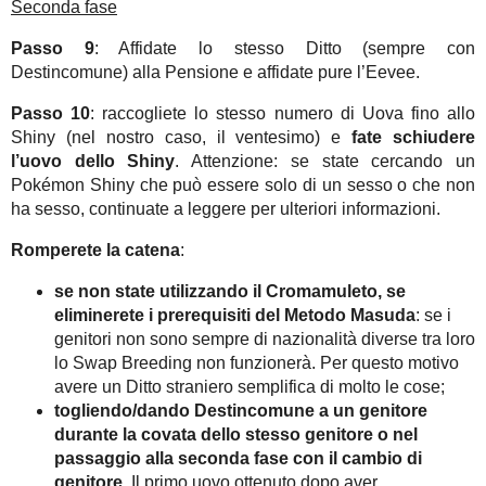
Seconda fase
Passo 9
: Affidate lo stesso Ditto (sempre con
Destincomune) alla Pensione e affidate pure l’Eevee.
Passo 10
: raccogliete lo stesso numero di Uova fino allo
Shiny (nel nostro caso, il ventesimo) e
fate schiudere
l’uovo dello Shiny
. Attenzione: se state cercando un
Pokémon Shiny che può essere solo di un sesso o che non
ha sesso, continuate a leggere per ulteriori informazioni.
Romperete la catena
:
se non state utilizzando il Cromamuleto, se
eliminerete i prerequisiti del Metodo Masuda
: se i
genitori non sono sempre di nazionalità diverse tra loro
lo Swap Breeding non funzionerà. Per questo motivo
avere un Ditto straniero semplifica di molto le cose;
togliendo/dando Destincomune a un genitore
durante la covata dello stesso genitore o nel
passaggio alla seconda fase con il cambio di
genitore
. Il primo uovo ottenuto dopo aver