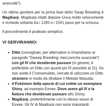
avanzate”).
Un ottimo genitore per la prima fase dello Swap Breeding è
Magikarp
. Magikarp infatti depone Uova molto velocemente
e richiede soltanto tra i 1285 e i 1541 passi per la schiusa.
Il procedimento è piuttosto semplice.
VI SERVIRANNO
:
Ditto
(consigliato, per alternative vi rimandiamo al
paragrafo “Sweep Breeding: meccaniche avanzate”)
con gli IV che desiderate passare
(in genere, è
preferibile un Ditto con quanti più IV possibili al 31). Se
non avete il Cromamuleto, cercate di utilizzare un Ditto
straniero
in modo da sfruttare il Metodo Masuda;
il Pokémon della specie di cui volete un esemplare
Shiny
, ad esempio Eevee.
Deve avere gli IV e la
Natura che desiderate passare
allo Shiny;
Magikarp
, preferibilmente con lo stesso sesso di
Eevee. Gli IV di Magikarp non sono importanti;