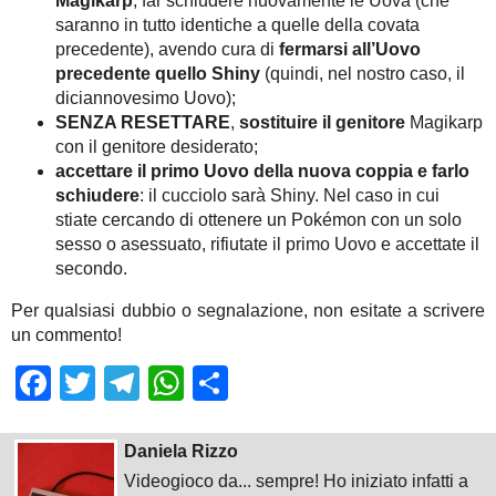
Magikarp
, far schiudere nuovamente le Uova (che
saranno in tutto identiche a quelle della covata
precedente), avendo cura di
fermarsi all’Uovo
precedente quello Shiny
(quindi, nel nostro caso, il
diciannovesimo Uovo);
SENZA RESETTARE
,
sostituire il genitore
Magikarp
con il genitore desiderato;
accettare il primo Uovo della nuova coppia e farlo
schiudere
: il cucciolo sarà Shiny. Nel caso in cui
stiate cercando di ottenere un Pokémon con un solo
sesso o asessuato, rifiutate il primo Uovo e accettate il
secondo.
Per qualsiasi dubbio o segnalazione, non esitate a scrivere
un commento!
Facebook
Twitter
Telegram
WhatsApp
Share
Daniela Rizzo
Videogioco da... sempre! Ho iniziato infatti a