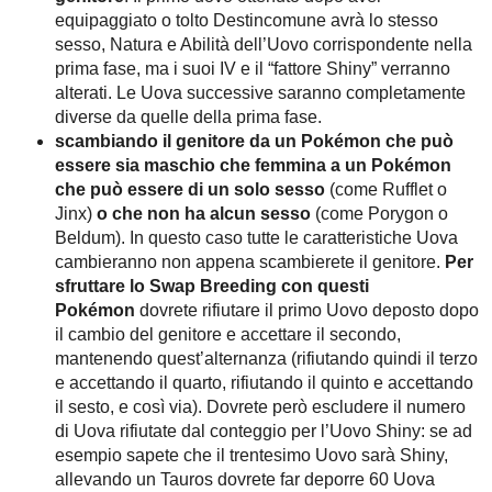
equipaggiato o tolto Destincomune avrà lo stesso
sesso, Natura e Abilità dell’Uovo corrispondente nella
prima fase, ma i suoi IV e il “fattore Shiny” verranno
alterati. Le Uova successive saranno completamente
diverse da quelle della prima fase.
scambiando il genitore da un Pokémon che può
essere sia maschio che femmina a un Pokémon
che può essere di un solo sesso
(come Rufflet o
Jinx)
o che non ha alcun sesso
(come Porygon o
Beldum). In questo caso tutte le caratteristiche Uova
cambieranno non appena scambierete il genitore.
Per
sfruttare lo Swap Breeding con questi
Pokémon
dovrete rifiutare il primo Uovo deposto dopo
il cambio del genitore e accettare il secondo,
mantenendo quest’alternanza (rifiutando quindi il terzo
e accettando il quarto, rifiutando il quinto e accettando
il sesto, e così via). Dovrete però escludere il numero
di Uova rifiutate dal conteggio per l’Uovo Shiny: se ad
esempio sapete che il trentesimo Uovo sarà Shiny,
allevando un Tauros dovrete far deporre 60 Uova