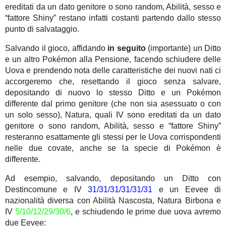
ereditati da un dato genitore o sono random, Abilità, sesso e
“fattore Shiny” restano infatti costanti partendo dallo stesso
punto di salvataggio.
Salvando il gioco, affidando
in seguito
(importante) un Ditto
e un altro Pokémon alla Pensione, facendo schiudere delle
Uova e prendendo nota delle caratteristiche dei nuovi nati ci
accorgeremo che, resettando il gioco senza salvare,
depositando di nuovo lo stesso Ditto e un Pokémon
differente dal primo genitore (che non sia asessuato o con
un solo sesso), Natura, quali IV sono ereditati da un dato
genitore o sono random, Abilità, sesso e “fattore Shiny”
resteranno esattamente gli stessi per le Uova corrispondenti
nelle due covate, anche se la specie di Pokémon è
differente.
Ad esempio, salvando, depositando un Ditto con
Destincomune e IV
31/31/31/31/31/31
e un Eevee di
nazionalità diversa con Abilità Nascosta, Natura Birbona e
IV
5/10/12/29/30/6
, e schiudendo le prime due uova avremo
due Eevee: