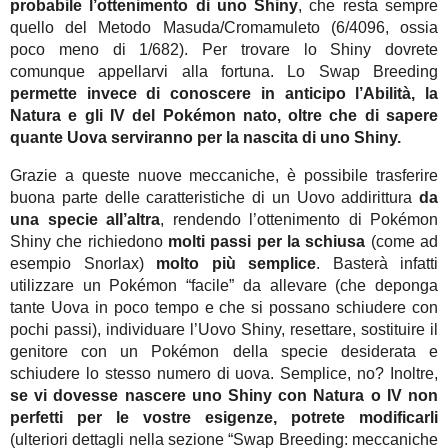
probabile l’ottenimento di uno Shiny
, che resta sempre
quello del Metodo Masuda/Cromamuleto (6/4096, ossia
poco meno di 1/682). Per trovare lo Shiny dovrete
comunque appellarvi alla fortuna. Lo Swap Breeding
permette invece di conoscere in anticipo l’Abilità, la
Natura e gli IV del Pokémon nato, oltre che di sapere
quante Uova serviranno per la nascita di uno Shiny.
Grazie a queste nuove meccaniche, è possibile trasferire
buona parte delle caratteristiche di un Uovo addirittura
da
una specie all’altra
, rendendo l’ottenimento di Pokémon
Shiny che richiedono
molti passi per la schiusa
(come ad
esempio Snorlax)
molto più semplice
. Basterà infatti
utilizzare un Pokémon “facile” da allevare (che deponga
tante Uova in poco tempo e che si possano schiudere con
pochi passi), individuare l’Uovo Shiny, resettare, sostituire il
genitore con un Pokémon della specie desiderata e
schiudere lo stesso numero di uova. Semplice, no? Inoltre,
se vi dovesse nascere uno Shiny con Natura o IV non
perfetti per le vostre esigenze, potrete modificarli
(ulteriori dettagli nella sezione “Swap Breeding: meccaniche