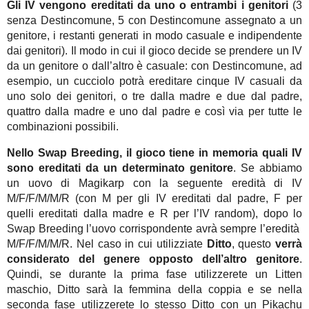
Gli IV vengono ereditati da uno o entrambi i genitori
(3
senza Destincomune, 5 con Destincomune assegnato a un
genitore, i restanti generati in modo casuale e indipendente
dai genitori). Il modo in cui il gioco decide se prendere un IV
da un genitore o dall’altro è casuale: con Destincomune, ad
esempio, un cucciolo potrà ereditare cinque IV casuali da
uno solo dei genitori, o tre dalla madre e due dal padre,
quattro dalla madre e uno dal padre e così via per tutte le
combinazioni possibili.
Nello Swap Breeding, il gioco tiene in memoria quali IV
sono ereditati da un determinato genitore
. Se abbiamo
un uovo di Magikarp con la seguente eredità di IV
M/F/F/M/M/R (con M per gli IV ereditati dal padre, F per
quelli ereditati dalla madre e R per l’IV random), dopo lo
Swap Breeding l’uovo corrispondente avrà sempre l’eredità
M/F/F/M/M/R. Nel caso in cui utilizziate
Ditto
, questo
verrà
considerato del genere opposto dell’altro genitore
.
Quindi, se durante la prima fase utilizzerete un Litten
maschio, Ditto sarà la femmina della coppia e se nella
seconda fase utilizzerete lo stesso Ditto con un Pikachu