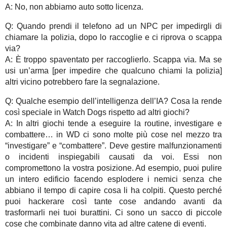
A: No, non abbiamo auto sotto licenza.
Q: Quando prendi il telefono ad un NPC per impedirgli di
chiamare la polizia, dopo lo raccoglie e ci riprova o scappa
via?
A: È troppo spaventato per raccoglierlo. Scappa via. Ma se
usi un’arma [per impedire che qualcuno chiami la polizia]
altri vicino potrebbero fare la segnalazione.
Q: Qualche esempio dell’intelligenza dell’IA? Cosa la rende
così speciale in Watch Dogs rispetto ad altri giochi?
A: In altri giochi tende a eseguire la routine, investigare e
combattere… in WD ci sono molte più cose nel mezzo tra
“investigare” e “combattere”. Deve gestire malfunzionamenti
o incidenti inspiegabili causati da voi. Essi non
compromettono la vostra posizione. Ad esempio, puoi pulire
un intero edificio facendo esplodere i nemici senza che
abbiano il tempo di capire cosa li ha colpiti. Questo perché
puoi hackerare così tante cose andando avanti da
trasformarli nei tuoi burattini. Ci sono un sacco di piccole
cose che combinate danno vita ad altre catene di eventi.