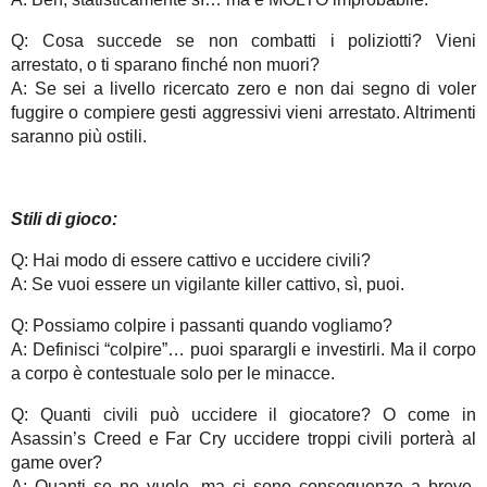
Q: Cosa succede se non combatti i poliziotti? Vieni
arrestato, o ti sparano finché non muori?
A: Se sei a livello ricercato zero e non dai segno di voler
fuggire o compiere gesti aggressivi vieni arrestato. Altrimenti
saranno più ostili.
Stili di gioco:
Q: Hai modo di essere cattivo e uccidere civili?
A: Se vuoi essere un vigilante killer cattivo, sì, puoi.
Q: Possiamo colpire i passanti quando vogliamo?
A: Definisci “colpire”… puoi sparargli e investirli. Ma il corpo
a corpo è contestuale solo per le minacce.
Q: Quanti civili può uccidere il giocatore? O come in
Asassin’s Creed e Far Cry uccidere troppi civili porterà al
game over?
A: Quanti se ne vuole, ma ci sono conseguenze a breve,