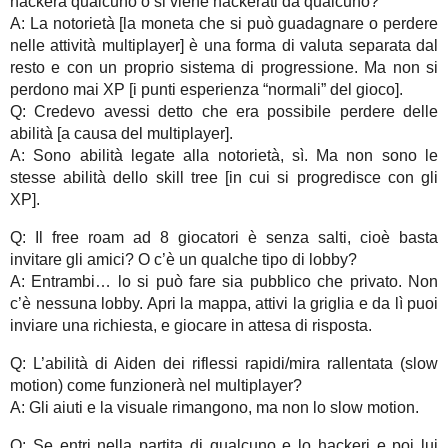
hackera qualcuno o si viene hackerati da qualcuno?
A: La notorietà [la moneta che si può guadagnare o perdere
nelle attività multiplayer] è una forma di valuta separata dal
resto e con un proprio sistema di progressione. Ma non si
perdono mai XP [i punti esperienza “normali” del gioco].
Q: Credevo avessi detto che era possibile perdere delle
abilità [a causa del multiplayer].
A: Sono abilità legate alla notorietà, sì. Ma non sono le
stesse abilità dello skill tree [in cui si progredisce con gli
XP].
Q: Il free roam ad 8 giocatori è senza salti, cioè basta
invitare gli amici? O c’è un qualche tipo di lobby?
A: Entrambi… lo si può fare sia pubblico che privato. Non
c’è nessuna lobby. Apri la mappa, attivi la griglia e da lì puoi
inviare una richiesta, e giocare in attesa di risposta.
Q: L’abilità di Aiden dei riflessi rapidi/mira rallentata (slow
motion) come funzionerà nel multiplayer?
A: Gli aiuti e la visuale rimangono, ma non lo slow motion.
Q: Se entri nella partita di qualcuno e lo hackeri e poi lui