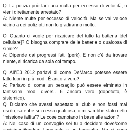
Q: La polizia può farti una multa per eccesso di velocità, o
vieni direttamente arrestato?
A: Niente multe per eccesso di velocità. Ma se vai veloce
vicino a dei poliziotti non lo gradiranno molto.
Q: Quanto ci vuole per ricaricare del tutto la batteria [del
cellulare]? O bisogna comprare delle batterie o qualcosa di
simile?
A: Dipende dai progressi fatti (perk). E non c’è da trovare
niente, si ricarica da sola col tempo.
Q: All’E3 2012 parlavi di come DeMarco potesse essere
fatto fuori in più modi. È ancora vero?
A: Parlavo di come un bersaglio può essere elminato in
tantissimi modi diversi. È ancora vero (dopotutto, è
sistemico).
Q: Diciamo che avessi aspettato al club e non fossi mai
uscito; sarebbe successo qualcosa, o mi sarebbe stato detto
“missione fallita”? Le cose cambiano in base alle azioni?
A: Nel caso di un convoglio sei tu a decidere dove/come
avvicinarti/tendere l’aggiuato a un bersaglio. Ma ci sono