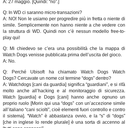
A: 27 maggio. [Quindi: “no”.]
Q: In WD ci saranno micro-transazioni?
A: NO! Non le usiamo per progredire più in fretta o niente di
simile. Semplicemente non hanno niente a che vedere con
la struttura di WD. Quindi non c’è nessun modello free-to-
play qui!
Q: Mi chiedevo se c’era una possibilità che la mappa di
Watch Dogs venisse pubblicata prima dell’uscita del gioco.
A: No.
Q: Perché Ubisoft ha chiamato Watch Dogs Watch
Dogs? Cercavate un nome col termine “dogs” dentro?
A: Watchdogs [cani da guardia] significa “guardiani”, e si rifà
molto anche all’hacking e al monitoraggio di sicurezza.
Watch [guardia] e Dogs [cani] hanno anche ognuno un
proprio ruolo [Morin qui usa “dogs” con un’accezione simile
all’italiano “cani sciolti”, cioè elementi fuori controllo e contro
il sistema]. “Watch” è abbastanza ovvio, e la “s” di “dogs”
[che in inglese lo rende plurale] è una sorta di accenno al