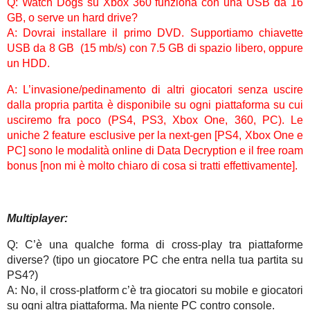
Q: Watch Dogs su Xbox 360 funziona con una USB da 16
GB, o serve un hard drive?
A: Dovrai installare il primo DVD. Supportiamo chiavette
USB da 8 GB (15 mb/s) con 7.5 GB di spazio libero, oppure
un HDD.
A: L’invasione/pedinamento di altri giocatori senza uscire
dalla propria partita è disponibile su ogni piattaforma su cui
usciremo fra poco (PS4, PS3, Xbox One, 360, PC). Le
uniche 2 feature esclusive per la next-gen [PS4, Xbox One e
PC] sono le modalità online di Data Decryption e il free roam
bonus [non mi è molto chiaro di cosa si tratti effettivamente].
Multiplayer:
Q: C’è una qualche forma di cross-play tra piattaforme
diverse? (tipo un giocatore PC che entra nella tua partita su
PS4?)
A: No, il cross-platform c’è tra giocatori su mobile e giocatori
su ogni altra piattaforma. Ma niente PC contro console.