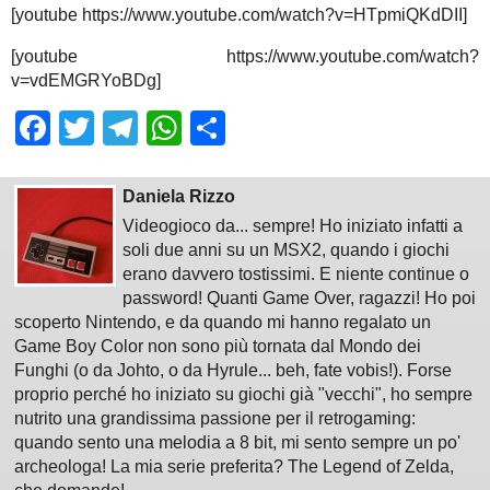
[youtube https://www.youtube.com/watch?v=HTpmiQKdDII]
[youtube https://www.youtube.com/watch?
v=vdEMGRYoBDg]
Facebook
Twitter
Telegram
WhatsApp
Share
Daniela Rizzo
Videogioco da... sempre! Ho iniziato infatti a
soli due anni su un MSX2, quando i giochi
erano davvero tostissimi. E niente continue o
password! Quanti Game Over, ragazzi! Ho poi
scoperto Nintendo, e da quando mi hanno regalato un
Game Boy Color non sono più tornata dal Mondo dei
Funghi (o da Johto, o da Hyrule... beh, fate vobis!). Forse
proprio perché ho iniziato su giochi già "vecchi", ho sempre
nutrito una grandissima passione per il retrogaming:
quando sento una melodia a 8 bit, mi sento sempre un po'
archeologa! La mia serie preferita? The Legend of Zelda,