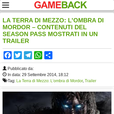
LA TERRA DI MEZZO: L’OMBRA DI
MORDOR – CONTENUTI DEL
SEASON PASS MOSTRATI IN UN
TRAILER
Facebook
Twitter
Telegram
WhatsApp
Share
Pubblicato da:
In data: 29 Settembre 2014, 18:12
Tag:
La Terra di Mezzo: L'ombra di Mordor
,
Trailer