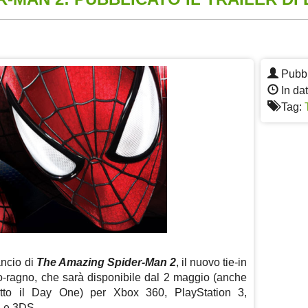
App
re
Pubbl
In dat
Tag:
lancio di
The Amazing Spider-Man 2
, il nuovo tie-in
mo-ragno, che
sarà disponibile dal 2 maggio (anche
tto il Day One) per Xbox 360, PlayStation 3,
U e 3DS.