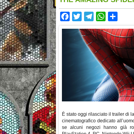
Facebook
Twitter
Telegram
Whats
Sha
È stato oggi rilasciato il trailer di 
cinematografico dedicato all’uo
se alcuni negozi hanno già ro
PlayStation 4, PC, Nintendo Wii 