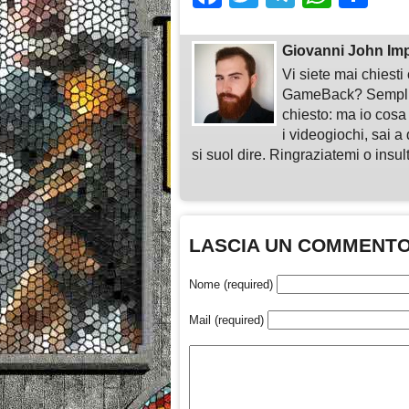
Giovanni John Im
Vi siete mai chiest
GameBack? Semplice
chiesto: ma io cosa
i videogiochi, sai a 
si suol dire. Ringraziatemi o insu
LASCIA UN COMMENT
Nome (required)
Mail (required)