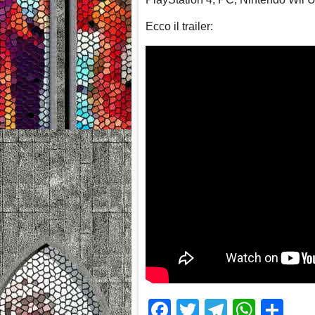
Ecco il trailer:
Facebook
Twitter
Telegra
What
Sh