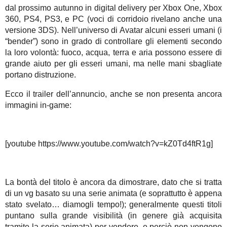
dal prossimo autunno in digital delivery per Xbox One, Xbox
360, PS4, PS3, e PC (voci di corridoio rivelano anche una
versione 3DS). Nell’universo di Avatar alcuni esseri umani (i
“bender”) sono in grado di controllare gli elementi secondo
la loro volontà: fuoco, acqua, terra e aria possono essere di
grande aiuto per gli esseri umani, ma nelle mani sbagliate
portano distruzione.
Ecco il trailer dell’annuncio, anche se non presenta ancora
immagini in-game:
[youtube https://www.youtube.com/watch?v=kZ0Td4ftR1g]
La bontà del titolo è ancora da dimostrare, dato che si tratta
di un vg basato su una serie animata (e soprattutto è appena
stato svelato… diamogli tempo!); generalmente questi titoli
puntano sulla grande visibilità (in genere già acquisita
tramite la serie animata) per vendere, e perciò non vengono