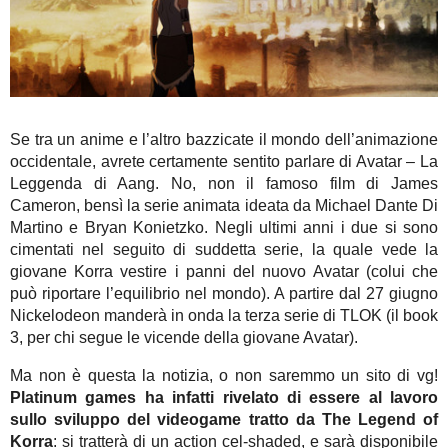
Se tra un anime e l’altro bazzicate il mondo dell’animazione
occidentale, avrete certamente sentito parlare di Avatar – La
Leggenda di Aang. No, non il famoso film di James
Cameron, bensì la serie animata ideata da Michael Dante Di
Martino e Bryan Konietzko. Negli ultimi anni i due si sono
cimentati nel seguito di suddetta serie, la quale vede la
giovane Korra vestire i panni del nuovo Avatar (colui che
può riportare l’equilibrio nel mondo). A partire dal 27 giugno
Nickelodeon manderà in onda la terza serie di TLOK (il book
3, per chi segue le vicende della giovane Avatar).
Ma non è questa la notizia, o non saremmo un sito di vg!
Platinum games ha infatti rivelato di essere al lavoro
sullo sviluppo del videogame tratto da The Legend of
Korra
: si tratterà di un action cel-shaded, e sarà disponibile