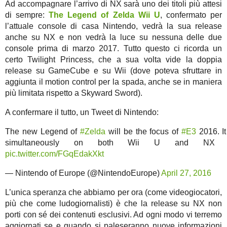
Ad accompagnare l’arrivo di NX sarà uno dei titoli più attesi
di sempre:
The Legend of Zelda Wii U
, confermato per
l’attuale console di casa Nintendo, vedrà la sua release
anche su NX e non vedrà la luce su nessuna delle due
console prima di marzo 2017. Tutto questo ci ricorda un
certo Twilight Princess, che a sua volta vide la doppia
release su GameCube e su Wii (dove poteva sfruttare in
aggiunta il motion control per la spada, anche se in maniera
più limitata rispetto a Skyward Sword).
A confermare il tutto, un Tweet di Nintendo:
The new Legend of
#Zelda
will be the focus of
#E3
2016. It
simultaneously on both Wii U and NX 
pic.twitter.com/FGqEdakXkt
— Nintendo of Europe (@NintendoEurope)
April 27, 2016
L’unica speranza che abbiamo per ora (come videogiocatori,
più che come ludogiornalisti) è che la release su NX non
porti con sé dei contenuti esclusivi. Ad ogni modo vi terremo
aggiornati se e quando si paleseranno nuove informazioni