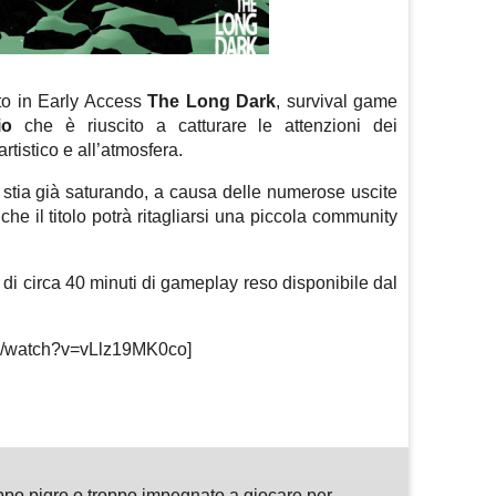
to in Early Access
The Long Dark
, survival game
io
che è riuscito a catturare le attenzioni dei
rtistico e all’atmosfera.
 stia già saturando, a causa delle numerose uscite
che il titolo potrà ritagliarsi una piccola community
 di circa 40 minuti di gameplay reso disponibile dal
om/watch?v=vLlz19MK0co]
m
sApp
are
ppo pigro o troppo impegnato a giocare per