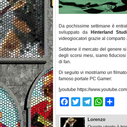
Da pochissime settimane è entra
sviluppato da
Hinterland Stud
videogiocatori grazie al comparto a
Sebbene il mercato del genere si
degli scorsi mesi, siamo fiduciosi 
di fan.
Di seguito vi mostriamo un filmato
famoso portale PC Gamer:
[youtube https://www.youtube.c
Facebook
Twitter
Telegra
What
Sh
Lorenzo
Questo utente è tro