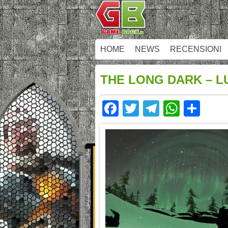
HOME
NEWS
RECENSIONI
THE LONG DARK – 
Facebook
Twitter
Telegram
Whats
Sha