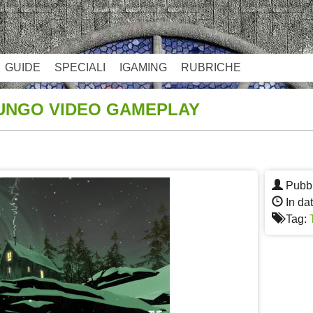
GUIDE
SPECIALI
IGAMING
RUBRICHE
LUNGO VIDEO GAMEPLAY
App
re
Pubbl
In dat
Tag: