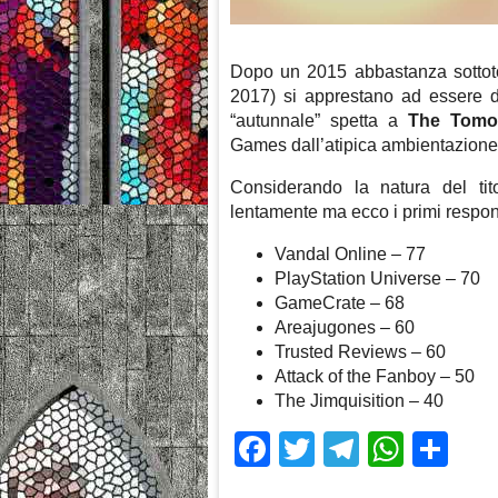
Dopo un 2015 abbastanza sottoton
2017) si apprestano ad essere di 
“autunnale” spetta a
The Tomor
Games dall’atipica ambientazione
Considerando la natura del tit
lentamente ma ecco i primi respon
Vandal Online – 77
PlayStation Universe – 70
GameCrate – 68
Areajugones – 60
Trusted Reviews – 60
Attack of the Fanboy – 50
The Jimquisition – 40
Facebook
Twitter
Telegra
What
Sh