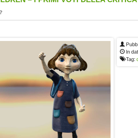
?
App
re
Pubbl
In da
Tag: