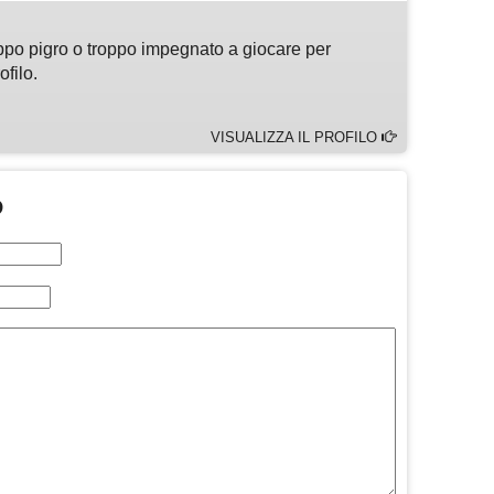
ppo pigro o troppo impegnato a giocare per
ofilo.
VISUALIZZA IL PROFILO
O