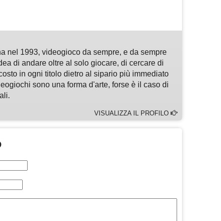
m
sApp
are
a nel 1993, videogioco da sempre, e da sempre
idea di andare oltre al solo giocare, di cercare di
osto in ogni titolo dietro al sipario più immediato
deogiochi sono una forma d'arte, forse è il caso di
li.
VISUALIZZA IL PROFILO
O