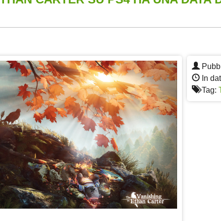
App
re
Pubbl
In dat
Tag: