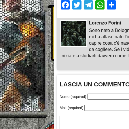
Facebook
Twitter
Telegra
What
Sh
Lorenzo Forini
Sono nato a Bologn
mi ha affascinato l'
capire cosa c'è nasc
da cogliere. Se i vi
iniziare a studiarli davvero come ta
LASCIA UN COMMENT
Nome (required)
Mail (required)