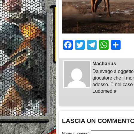
Facebook
Twitter
Telegra
What
Sh
Macharius
Da svago a oggetto 
giocatore che il mo
adesso. E nel caso i
Ludomedia.
LASCIA UN COMMENT
Nome (required)