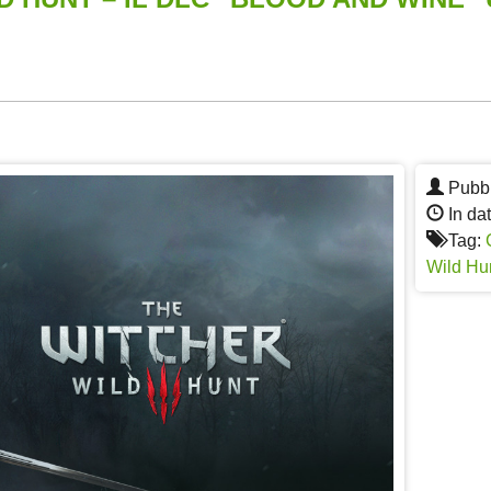
App
re
Pubbl
In dat
Tag:
Wild Hu