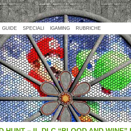
GUIDE
SPECIALI
IGAMING
RUBRICHE
D HUNT – IL DLC “BLOOD AND WINE”