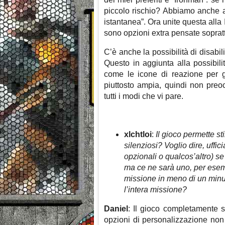
piccolo rischio? Abbiamo anche a
istantanea”. Ora unite questa all
sono opzioni extra pensate sopratt
C’è anche la possibilità di disabil
Questo in aggiunta alla possibilità
come le icone di reazione per gl
piuttosto ampia, quindi non preoc
tutti i modi che vi pare.
xlchtloi
:
Il gioco permette st
silenziosi? Voglio dire, uffi
opzionali o qualcos’altro) se
ma ce ne sarà uno, per esem
missione in meno di un minu
l’intera missione?
Daniel
: Il gioco completamente s
opzioni di personalizzazione non 