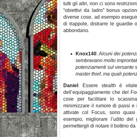
tutti gli altri, non ci sono restri
“obiettivi da ladro” bonus opzio
diverse cose, ad esempio eseguir
di trappole, distrarre le guardi
abbondano.
Knox140
:
Alcuni dei potenz
sembravano molto improntati 
potenziamenti sul versante st
master thief, ma quali pote
Daniel
: Essere stealth è vita
dell’equipaggiamento che del Foc
cose per facilitare lo scassina
minimizzare il rumore di passi e i
attivate col Focus, sono quasi 
esempio, migliorare l’udito del 
permettergli di notare il bottino 