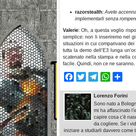
razorstealth
:
Avete accenna
implementarli senza rompere
Valerie
: Oh, a questa voglio ris
semplice: non li inseriremo nel 
situazioni in cui comparivano dei 
tutta la demo dell’E3 lunga un’or
scatenato nella stampa e nella co
facile. Quindi, non ce ne saranno
Facebook
Twitter
Telegra
What
Sh
Lorenzo Forini
Sono nato a Bologn
mi ha affascinato l'
capire cosa c'è nasc
da cogliere. Se i vi
iniziare a studiarli davvero come ta