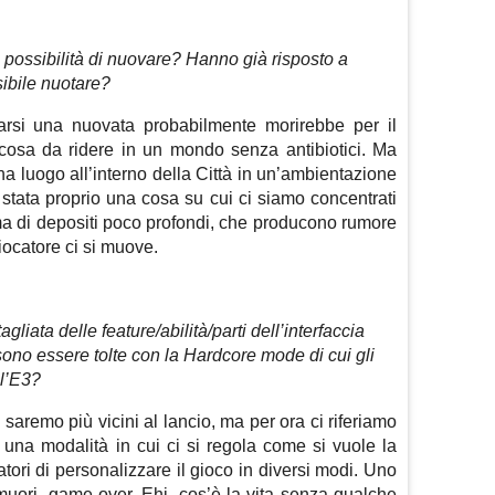
 possibilità di nuovare? Hanno già risposto a
bile nuotare?
arsi una nuovata probabilmente morirebbe per il
cosa da ridere in un mondo senza antibiotici. Ma
 ha luogo all’interno della Città in un’ambientazione
 stata proprio una cosa su cui ci siamo concentrati
rma di depositi poco profondi, che producono rumore
giocatore ci si muove.
tagliata delle feature/abilità/parti dell’interfaccia
no essere tolte con la Hardcore mode di cui gli
ll’E3?
saremo più vicini al lancio, ma per ora ci riferiamo
una modalità in cui ci si regola come si vuole la
atori di personalizzare il gioco in diversi modi. Uno
 muori, game over. Ehi, cos’è la vita senza qualche