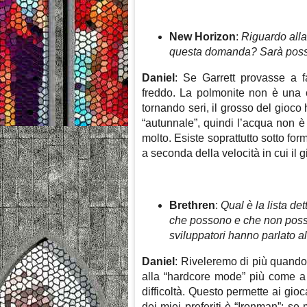
New Horizon
:
Riguardo alla
questa domanda? Sarà possi
Daniel
: Se Garrett provasse a f
freddo. La polmonite non è una 
tornando seri, il grosso del gioco
“autunnale”, quindi l’acqua non è
molto. Esiste soprattutto sotto fo
a seconda della velocità in cui il 
Brethren
:
Qual è la lista det
che possono e che non posso
sviluppatori hanno parlato a
Daniel
: Riveleremo di più quando 
alla “hardcore mode” più come a 
difficoltà. Questo permette ai gioc
dei miei preferiti è “Ironman”: se