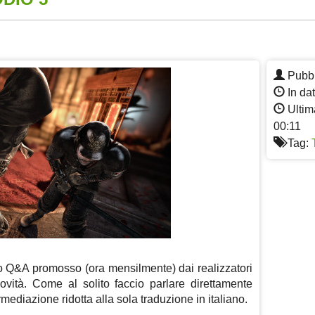
App
re
Pubbl
In da
Ultim
00:11
Tag:
nto Q&A promosso (ora mensilmente) dai realizzatori
novità. Come al solito faccio parlare direttamente
rmediazione ridotta alla sola traduzione in italiano.