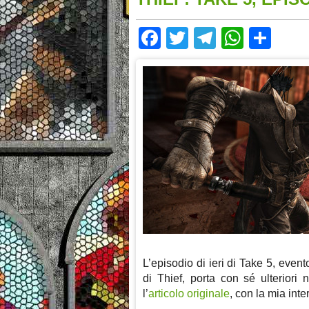
Facebook
Twitter
Telegram
Whats
Sha
L’episodio di ieri di Take 5, eve
di Thief, porta con sé ulteriori 
l’
articolo originale
, con la mia inte