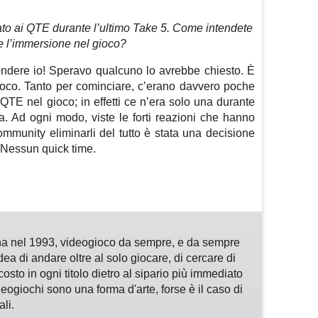
to ai QTE durante l’ultimo Take 5. Come intendete
 l’immersione nel gioco?
pondere io! Speravo qualcuno lo avrebbe chiesto. È
gioco. Tanto per cominciare, c’erano davvero poche
QTE nel gioco; in effetti ce n’era solo una durante
a. Ad ogni modo, viste le forti reazioni che hanno
mmunity eliminarli del tutto è stata una decisione
. Nessun quick time.
m
sApp
are
a nel 1993, videogioco da sempre, e da sempre
idea di andare oltre al solo giocare, di cercare di
osto in ogni titolo dietro al sipario più immediato
deogiochi sono una forma d'arte, forse è il caso di
li.