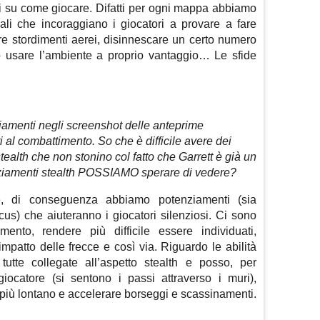
zioni su come giocare. Difatti per ogni mappa abbiamo
nali che incoraggiano i giocatori a provare a fare
e stordimenti aerei, disinnescare un certo numero
e o usare l’ambiente a proprio vantaggio… Le sfide
iamenti negli screenshot delle anteprime
al combattimento. So che è difficile avere dei
ealth che non stonino col fatto che Garrett è già un
nziamenti stealth POSSIAMO sperare di vedere?
le, di conseguenza abbiamo potenziamenti (sia
us) che aiuteranno i giocatori silenziosi. Ci sono
mento, rendere più difficile essere individuati,
mpatto delle frecce e così via. Riguardo le abilità
tutte collegate all’aspetto stealth e posso, per
giocatore (si sentono i passi attraverso i muri),
da più lontano e accelerare borseggi e scassinamenti.