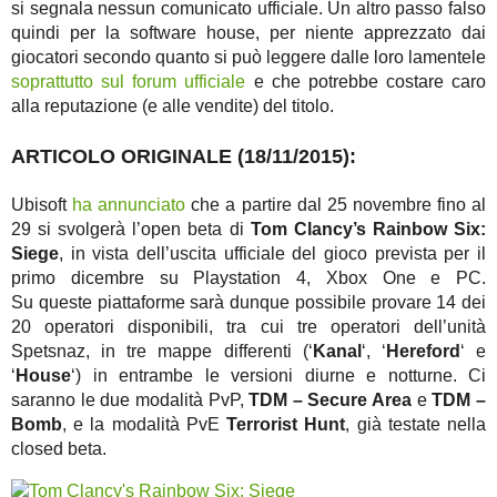
si segnala nessun comunicato ufficiale. Un altro passo falso
quindi per la software house, per niente apprezzato dai
giocatori secondo quanto si può leggere dalle loro lamentele
soprattutto sul forum ufficiale
e che potrebbe costare caro
alla reputazione (e alle vendite) del titolo.
ARTICOLO ORIGINALE (18/11/2015):
Ubisoft
ha annunciato
che a partire dal 25 novembre fino al
29 si svolgerà l’open beta di
Tom Clancy’s Rainbow Six:
Siege
, in vista dell’uscita ufficiale del gioco prevista per il
primo dicembre su Playstation 4, Xbox One e PC.
Su queste piattaforme sarà dunque possibile provare 14 dei
20 operatori disponibili, tra cui tre operatori dell’unità
Spetsnaz, in tre mappe differenti (‘
Kanal
‘, ‘
Hereford
‘ e
‘
House
‘) in entrambe le versioni diurne e notturne. Ci
saranno le due modalità PvP,
TDM – Secure Area
e
TDM –
Bomb
, e la modalità PvE
Terrorist Hunt
, già testate nella
closed beta.