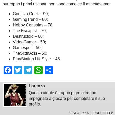
purtroppo i primi riscontri non sono come ce li aspettavamo:
God is a Geek – 90;
GamingTrend – 80;
Hobby Consolas – 78;
The Escapist – 70;
Destructoid – 60;
VideoGamer – 50;
Gamespot – 50;
TheSixthAxis – 50;
PlayStation LifeStyle – 45.
Facebook
Twitter
Telegram
WhatsApp
Share
Lorenzo
Questo utente è troppo pigro o troppo
impegnato a giocare per completare il suo
profilo.
VISUALIZZA IL PROFILO