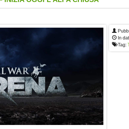
App
re
Pubbl
In da
Tag: