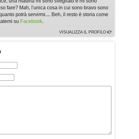
, una mattina mi sono svegliato e mi sono
 so fare? Mah, l'unica cosa in cui sono bravo sono
quanto potrà servirmi.... Beh, il resto è storia come
ltatemi su
Facebook
.
VISUALIZZA IL PROFILO
O