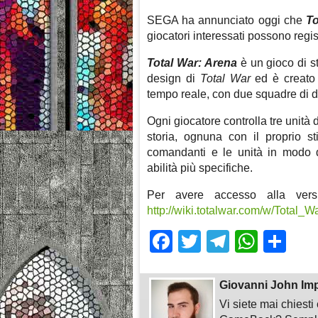
SEGA ha annunciato oggi che
To
giocatori interessati possono regis
Total War:
Arena
è un gioco di st
design di
Total War
ed è creato p
tempo reale, con due squadre di die
Ogni giocatore controlla tre unità
storia, ognuna con il proprio st
comandanti e le unità in modo d
abilità più specifiche.
Per avere accesso alla vers
http://wiki.totalwar.com/w/Total_
Facebook
Twitter
Telegra
What
Sh
Giovanni John Im
Vi siete mai chiest