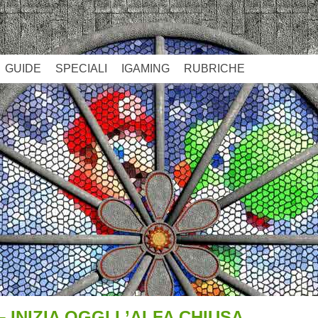
GUIDE
SPECIALI
IGAMING
RUBRICHE
 INIZIA OGGI L’ALFA CHIUSA