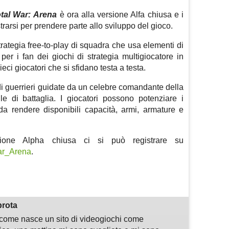
tal War:
Arena
è ora alla versione Alfa chiusa e i
trarsi per prendere parte allo sviluppo del gioco.
rategia free-to-play di squadra che usa elementi di
er i fan dei giochi di strategia multigiocatore in
ci giocatori che si sfidano testa a testa.
 di guerrieri guidate da un celebre comandante della
ile di battaglia. I giocatori possono potenziare i
a rendere disponibili capacità, armi, armature e
ione Alpha chiusa ci si può registrare su
War_Arena
.
m
sApp
are
prota
i come nasce un sito di videogiochi come