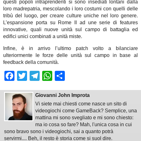
questi popoli intraprendenti si sono insediati lontani dalla
loro madrepatria, mescolando i loro costumi con quelli delle
tribù del luogo, per creare culture uniche nel loro genere.
L’espansione porta su Rome II ad une serie di features
innovative, quali nuove unità sul campo di battaglia ed
edifici unici combinati a unità miste.
Infine, è in arrivo l’ultimo patch volto a bilanciare
ulteriormente le forze delle unità sul campo in base al
feedback della comunità.
Facebook
Twitter
Telegram
WhatsApp
Share
Giovanni John Improta
Vi siete mai chiesti come nasce un sito di
videogiochi come GameBack? Semplice, una
mattina mi sono svegliato e mi sono chiesto:
ma io cosa so fare? Mah, l'unica cosa in cui
sono bravo sono i videogiochi, sai a quanto potrà
servirmi.... Beh, il resto è storia come si suol dire.