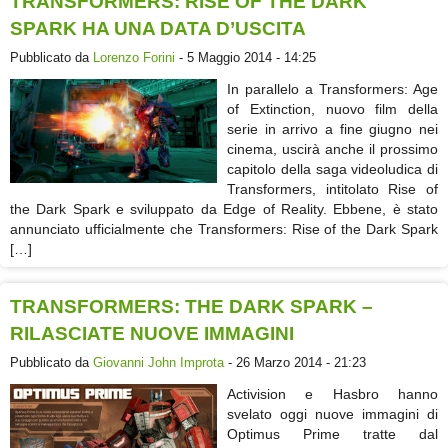
TRANSFORMERS: RISE OF THE DARK
SPARK HA UNA DATA D’USCITA
Pubblicato da
Lorenzo Forini
- 5 Maggio 2014 - 14:25
In parallelo a Transformers: Age
of Extinction, nuovo film della
serie in arrivo a fine giugno nei
cinema, uscirà anche il prossimo
capitolo della saga videoludica di
Transformers, intitolato Rise of
the Dark Spark e sviluppato da Edge of Reality. Ebbene, è stato
annunciato ufficialmente che Transformers: Rise of the Dark Spark
[…]
TRANSFORMERS: THE DARK SPARK –
RILASCIATE NUOVE IMMAGINI
Pubblicato da
Giovanni John Improta
- 26 Marzo 2014 - 21:23
Activision e Hasbro hanno
svelato oggi nuove immagini di
Optimus Prime tratte dal