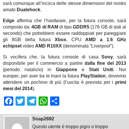
sarà comunque all’incirca delle stesse dimensioni del nostro
amato
Dualshock
.
Edge
afferma che l’hardware, per la futura console, sarà
composto da:
4GB di RAM
di tipo
GDDR5
(176 GB di dati al
secondo) che potrebbero essere raddoppiati per pareggiare
gli 8GB della futura
Xbox
, CPU
AMD a 1.6 GHz
echipset
video
AMD R10XX
(denominata “Liverpool”).
Si vocifera che, la futura console di casa
Sony
, sarà
disponibile per il commercio a partire
dalla fine del 2013
(periodo natalizio) in
Giappone
e
Stati Uniti
. Noi
europei, per aver tra le mani la futura
PlayStation
, dovremo
attendere un pochino di più (l’uscita è prevista per i
primi
mesi del 2014
).
Facebook
Twitter
Telegram
WhatsApp
Share
Snap2692
Questo utente è troppo pigro o troppo