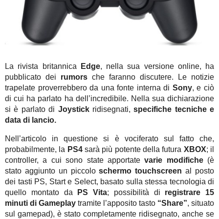
La rivista britannica
Edge
, nella sua versione online, ha
pubblicato dei
rumors
che faranno discutere. Le notizie
trapelate proverrebbero da una fonte interna di
Sony
, e ciò
di cui ha parlato ha dell’incredibile. Nella sua dichiarazione
si è parlato di
Joystick
ridisegnati,
specifiche tecniche e
data di lancio.
Nell’articolo in questione si è vociferato sul fatto che,
probabilmente, la
PS4
sarà più potente della futura
XBOX
; il
controller, a cui sono state apportate
varie modifiche
(è
stato aggiunto un piccolo
schermo touchscreen
al posto
dei tasti PS, Start e Select, basato sulla stessa tecnologia di
quello montato da
PS Vita
; possibilità di
registrare 15
minuti di Gameplay
tramite l’apposito tasto
“Share”
, situato
sul gamepad), è stato completamente ridisegnato, anche se