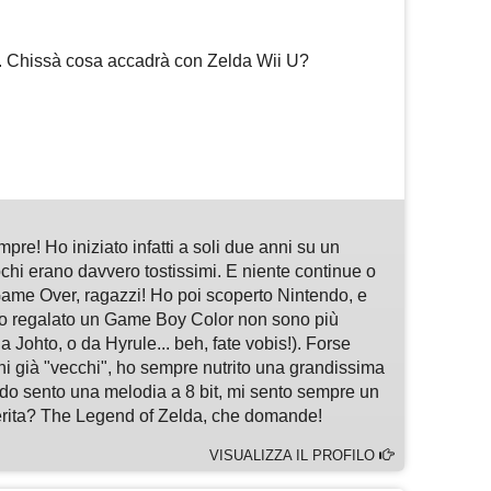
o. Chissà cosa accadrà con Zelda Wii U?
m
sApp
are
pre! Ho iniziato infatti a soli due anni su un
hi erano davvero tostissimi. E niente continue o
ame Over, ragazzi! Ho poi scoperto Nintendo, e
o regalato un Game Boy Color non sono più
 Johto, o da Hyrule... beh, fate vobis!). Forse
chi già "vecchi", ho sempre nutrito una grandissima
do sento una melodia a 8 bit, mi sento sempre un
ferita? The Legend of Zelda, che domande!
VISUALIZZA IL PROFILO