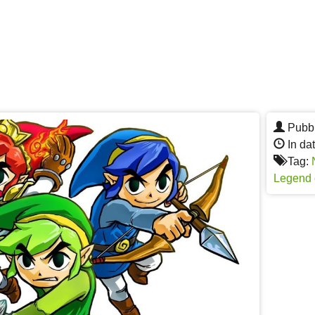
Pubbl
In dat
Tag:
Legend o