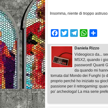
Insomma, niente di troppo astrus
Facebook
Twitter
Telegra
What
Sh
Daniela Rizzo
Videogioco da... sem
MSX2, quando i gioc
password! Quanti G
da quando mi hann
tornata dal Mondo dei Funghi (o da
proprio perché ho iniziato su gio
passione per il retrogaming: quan
po' archeologa! La mia serie pre