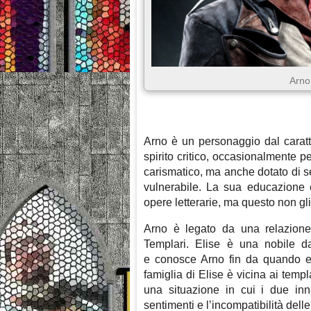
Arno
Arno è un personaggio dal caratt
spirito critico, occasionalmente pe
carismatico, ma anche dotato di s
vulnerabile. La sua educazione è
opere letterarie, ma questo non gl
Arno è legato da una relazione
Templari. Elise è una nobile d
e conosce Arno fin da quando er
famiglia di Elise è vicina ai temp
una situazione in cui i due inn
sentimenti e l’incompatibilità delle 