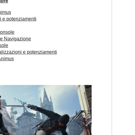
mbre
nimus
i e potenziamenti
console
 e Navigazione
sole
alizzazioni e potenziamenti
’Animus