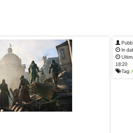
Pubbl
In dat
Ultim
18:20
Tag: