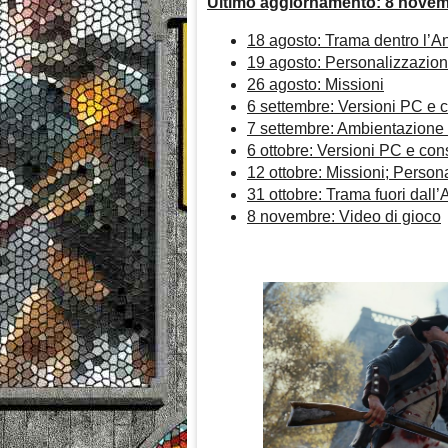
Ultimo aggiornamento: 8 nove
18 agosto: Trama dentro l’A
19 agosto: Personalizzazion
26 agosto: Missioni
6 settembre: Versioni PC e 
7 settembre: Ambientazione
6 ottobre: Versioni PC e con
12 ottobre: Missioni; Person
31 ottobre: Trama fuori dall
8 novembre: Video di gioco