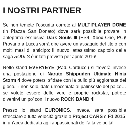
I NOSTRI PARTNER
Se non temete l’oscurità correte al
MULTIPLAYER DOME
(in Piazza San Donato) dove sarà possibile provare in
anteprima esclusiva
Dark Souls III
(PS4, Xbox One, PC)!
Provarlo a Lucca vorrà dire avere un assaggio del titolo con
molti mesi di anticipo: il nuovo, attesissimo capitolo della
saga
SOULS
è infatti previsto per aprile 2016!
Nello stand
EVERYEYE
(Pad. Carducci) si troverà invece
una postazione di
Naruto Shippuden Ultimate Ninja
Storm 4
dove potersi sfidare con la build più aggiornata del
gioco. E non solo, date un’occhiata al palinsesto del palco…
se volete essere delle vere e proprie rockstar, potrete
divertirvi un po’ con il nuovo
ROCK BAND 4
!
Presso lo stand
EURONICS
, invece, sarà possibile
sfrecciare a tutta velocità grazie a
Project CARS
e
F1 2015
in un’area dedicata agli appassionati dell’alta velocità!