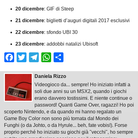
20 dicembre
: GIF di Steep
21 dicembre
: biglietti d’auguri digitali 2017 esclusivi
22 dicembre
: sfondo UBI 30
23 dicembre
: addobbi natalizi Ubisoft
Facebook
Twitter
Telegram
WhatsApp
Share
Daniela Rizzo
Videogioco da... sempre! Ho iniziato infatti a
soli due anni su un MSX2, quando i giochi
erano davvero tostissimi. E niente continue o
password! Quanti Game Over, ragazzi! Ho poi
scoperto Nintendo, e da quando mi hanno regalato un
Game Boy Color non sono più tornata dal Mondo dei
Funghi (o da Johto, o da Hyrule... beh, fate vobis!). Forse
proprio perché ho iniziato su giochi già "vecchi", ho sempre