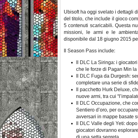
Ubisoft ha oggi svelato i dettagli d
del titolo, che include il gioco c
5 contenuti scaricabili. Questa nu
missioni, le armi e le ambient
disponibile dal 18 giugno 2015 pe
Il Season Pass include:
Il DLC La Siringa: i giocator
che le forze di Pagan Min la u
Il DLC Fuga da Durgesh: senz
completare una serie di sfid
Il pacchetto Hurk Deluxe, ch
nuove armi, tra cui “l’impalato
Il DLC Occupazione, che cons
Sentiero d’oro, per occupare
avversari in mappe basate su
Il DLC Valle degli Yeti: dopo 
giocatori dovranno esplorare
di una setta segreta.