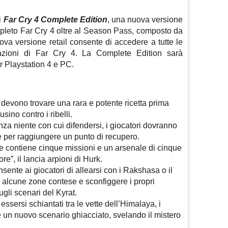
i
Far Cry 4 Complete Edition
, una nuova versione
ompleto Far Cry 4 oltre al Season Pass, composto da
ova versione retail consente di accedere a tutte le
azioni di Far Cry 4. La Complete Edition sarà
r Playstation 4 e PC.
i devono trovare una rara e potente ricetta prima
sino contro i ribelli.
a niente con cui difendersi, i giocatori dovranno
e per raggiungere un punto di recupero.
e contiene cinque missioni e un arsenale di cinque
re”, il lancia arpioni di Hurk.
ente ai giocatori di allearsi con i Rakshasa o il
 alcune zone contese e sconfiggere i propri
gli scenari del Kyrat.
essersi schiantati tra le vette dell’Himalaya, i
 un nuovo scenario ghiacciato, svelando il mistero