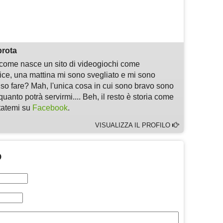
m
sApp
are
prota
i come nasce un sito di videogiochi come
, una mattina mi sono svegliato e mi sono
 so fare? Mah, l'unica cosa in cui sono bravo sono
quanto potrà servirmi.... Beh, il resto è storia come
ltatemi su
Facebook
.
VISUALIZZA IL PROFILO
O