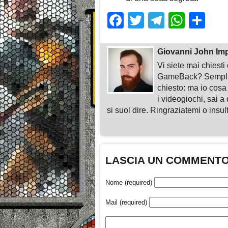
Facebook
Twitter
Telegra
What
Sh
Giovanni John Im
Vi siete mai chiest
GameBack? Semplice
chiesto: ma io cosa
i videogiochi, sai a 
si suol dire. Ringraziatemi o insu
LASCIA UN COMMENT
Nome (required)
Mail (required)