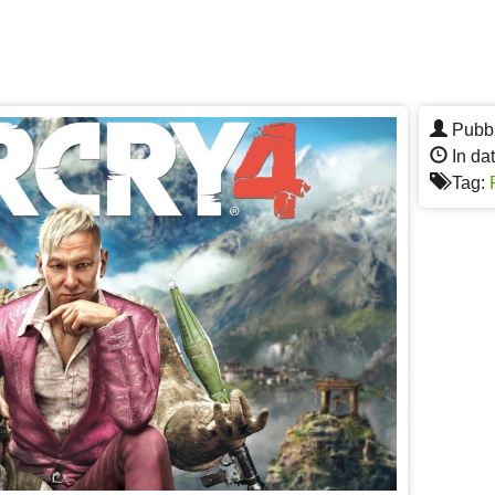
Pubbl
In da
Tag: