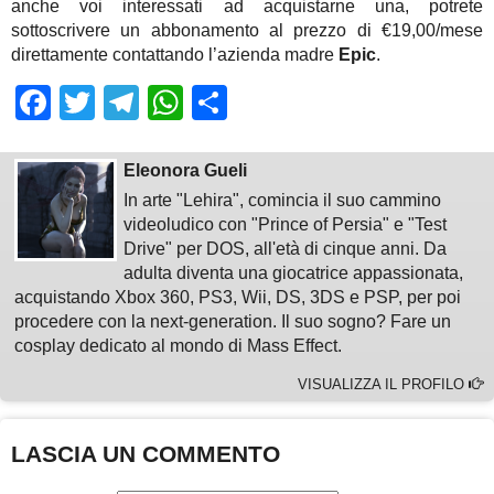
anche voi interessati ad acquistarne una, potrete
sottoscrivere un abbonamento al prezzo di €19,00/mese
direttamente contattando l’azienda madre
Epic
.
Facebook
Twitter
Telegram
WhatsApp
Share
Eleonora Gueli
In arte "Lehira", comincia il suo cammino
videoludico con "Prince of Persia" e "Test
Drive" per DOS, all'età di cinque anni. Da
adulta diventa una giocatrice appassionata,
acquistando Xbox 360, PS3, Wii, DS, 3DS e PSP, per poi
procedere con la next-generation. Il suo sogno? Fare un
cosplay dedicato al mondo di Mass Effect.
VISUALIZZA IL PROFILO
LASCIA UN COMMENTO