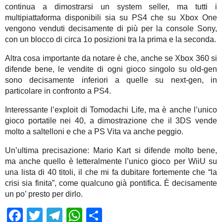
continua a dimostrarsi un system seller, ma tutti i
multipiattaforma disponibili sia su PS4 che su Xbox One
vengono venduti decisamente di più per la console Sony,
con un blocco di circa 1o posizioni tra la prima e la seconda.
Altra cosa importante da notare è che, anche se Xbox 360 si
difende bene, le vendite di ogni gioco singolo su old-gen
sono decisamente inferiori a quelle su next-gen, in
particolare in confronto a PS4.
Interessante l’exploit di Tomodachi Life, ma è anche l’unico
gioco portatile nei 40, a dimostrazione che il 3DS vende
molto a saltelloni e che a PS Vita va anche peggio.
Un’ultima precisazione: Mario Kart si difende molto bene,
ma anche quello è letteralmente l’unico gioco per WiiU su
una lista di 40 titoli, il che mi fa dubitare fortemente che “la
crisi sia finita”, come qualcuno già pontifica. È decisamente
un po’ presto per dirlo.
Facebook
Twitter
Telegram
WhatsApp
Share