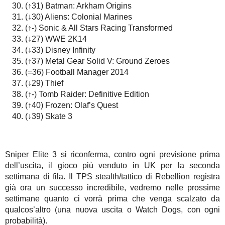
(↑31) Batman: Arkham Origins
(↓30) Aliens: Colonial Marines
(↑-) Sonic & All Stars Racing Transformed
(↓27) WWE 2K14
(↓33) Disney Infinity
(↑37) Metal Gear Solid V: Ground Zeroes
(=36) Football Manager 2014
(↓29) Thief
(↑-) Tomb Raider: Definitive Edition
(↑40) Frozen: Olaf’s Quest
(↓39) Skate 3
Sniper Elite 3 si riconferma, contro ogni previsione prima
dell’uscita, il gioco più venduto in UK per la seconda
settimana di fila. Il TPS stealth/tattico di Rebellion registra
già ora un successo incredibile, vedremo nelle prossime
settimane quanto ci vorrà prima che venga scalzato da
qualcos’altro (una nuova uscita o Watch Dogs, con ogni
probabilità).