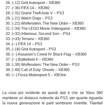
(↓12) Grid Autosport – XB360
(↑36) FIFA 14 – XB360
(↑31) Grand Theft Auto V – PS3
(↓21) Watch Dogs – PS3
(↓22) Wolfenstein: The New Order – XB360
(↑34) The LEGO Movie Videogame – XB360
(=32) Infamous: Second Son – PS4
(=33) Terraria – XB360
(↑-) FIFA 14 – PS3
(↓18) Grid Autosport – PS3
(↑-) Assassin’s Creed IV: Black Flag – XB360
(↑-) Battlefield 4 – XB360
(↓30) Wolfenstein: The New Order – PS3
(↑40) Call of Duty: Ghosts – XB360
(↑-) Forza Motorspost 5 – XBOne
La cosa più evidente da questi dati è che se Xbox 360
mantiene un distacco notevole da PS3, per quanto riguarda
la nuova generazione le parti sembrano invertite. Titanfall