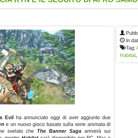
App
re
Pubbl
In da
Tag:
Habitat
,
s Evil
ha annunciato oggi di aver aggiunto due
yn
e un nuovo gioco basato sulla serie animata di
che svelato che
The Banner Saga
arriverà sui
te, mentre
Habitat
sarà disponibile per PC, Mac e