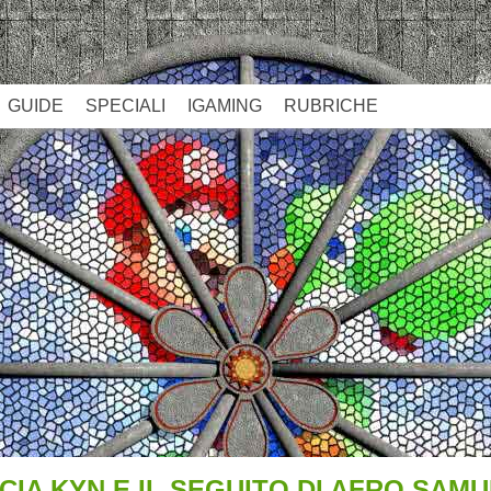
GUIDE
SPECIALI
IGAMING
RUBRICHE
IA KYN E IL SEGUITO DI AFRO SAMU