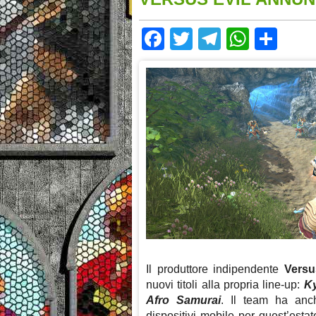
Facebook
Twitter
Telegram
Whats
Sha
Il produttore indipendente
Versu
nuovi titoli alla propria line-up:
K
Afro Samurai
. Il team ha an
dispositivi mobile per quest’esta