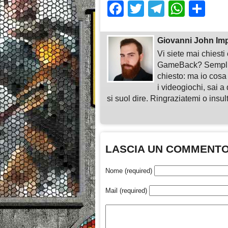
Facebook
Twitter
Telegra
What
Sh
Giovanni John Im
Vi siete mai chiest
GameBack? Semplice
chiesto: ma io cosa
i videogiochi, sai a 
si suol dire. Ringraziatemi o insu
LASCIA UN COMMENT
Nome (required)
Mail (required)