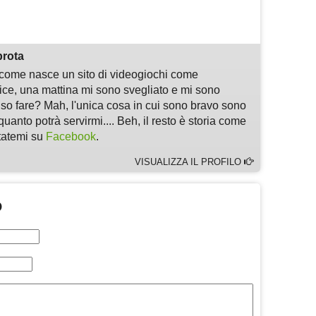
m
sApp
are
prota
i come nasce un sito di videogiochi come
, una mattina mi sono svegliato e mi sono
 so fare? Mah, l'unica cosa in cui sono bravo sono
quanto potrà servirmi.... Beh, il resto è storia come
ltatemi su
Facebook
.
VISUALIZZA IL PROFILO
O