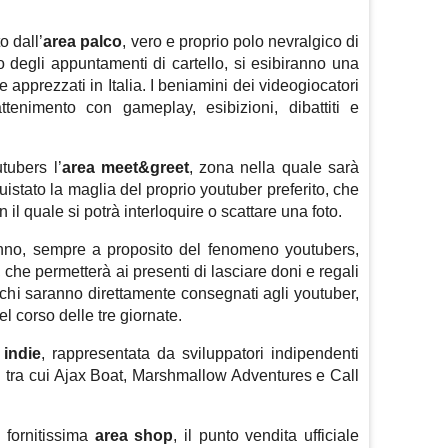
 dall’
area palco
, vero e proprio polo nevralgico di
to degli appuntamenti di cartello, si esibiranno una
e apprezzati in Italia. I beniamini dei videogiocatori
rattenimento con gameplay, esibizioni, dibattiti e
tubers l’
area meet&greet
, zona nella quale sarà
stato la maglia del proprio youtuber preferito, che
 il quale si potrà interloquire o scattare una foto.
nno, sempre a proposito del fenomeno youtubers,
, che permetterà ai presenti di lasciare doni e regali
acchi saranno direttamente consegnati agli youtuber,
el corso delle tre giornate.
 indie
, rappresentata da sviluppatori indipendenti
li tra cui Ajax Boat, Marshmallow Adventures e Call
fornitissima
area shop
, il punto vendita ufficiale