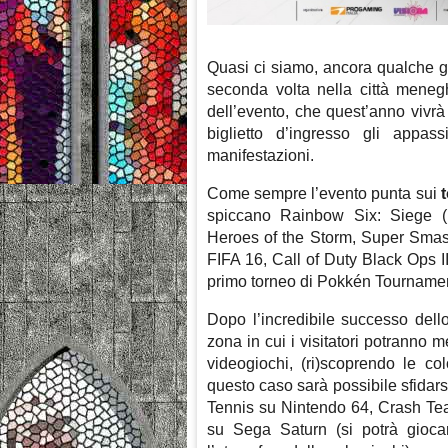
Quasi ci siamo, ancora qualche gi
seconda volta nella città menegh
dell’evento, che quest’anno vivr
biglietto d’ingresso gli appass
manifestazioni.
Come sempre l’evento punta sui
spiccano Rainbow Six: Siege (N
Heroes of the Storm, Super Sma
FIFA 16, Call of Duty Black Ops II
primo torneo di Pokkén Tournament
Dopo l’incredibile successo dell
zona in cui i visitatori potranno me
videogiochi, (ri)scoprendo le co
questo caso sarà possibile sfidarsi 
Tennis su Nintendo 64, Crash Te
su Sega Saturn (si potrà giocar