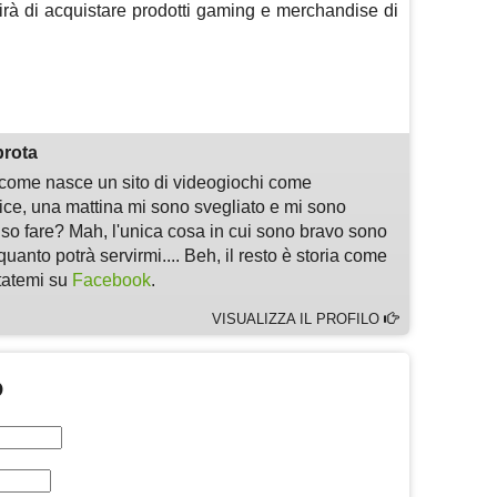
irà di acquistare prodotti gaming e merchandise di
m
sApp
are
prota
i come nasce un sito di videogiochi come
, una mattina mi sono svegliato e mi sono
 so fare? Mah, l'unica cosa in cui sono bravo sono
quanto potrà servirmi.... Beh, il resto è storia come
ltatemi su
Facebook
.
VISUALIZZA IL PROFILO
O