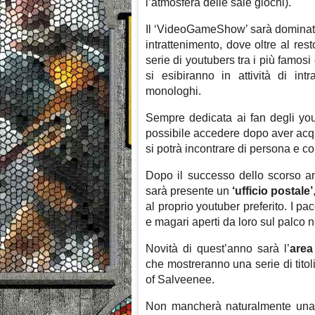
l’atmosfera delle sale giochi).
Il ‘VideoGameShow’ sarà dominato
intrattenimento, dove oltre al res
serie di youtubers tra i più famosi 
si esibiranno in attività di int
monologhi.
Sempre dedicata ai fan degli you
possibile accedere dopo aver acqui
si potrà incontrare di persona e con
Dopo il successo dello scorso a
sarà presente un
‘ufficio postale’
al proprio youtuber preferito. I p
e magari aperti da loro sul palco n
Novità di quest’anno sarà l’
area
che mostreranno una serie di tito
of Salveenee.
Non mancherà naturalmente una 