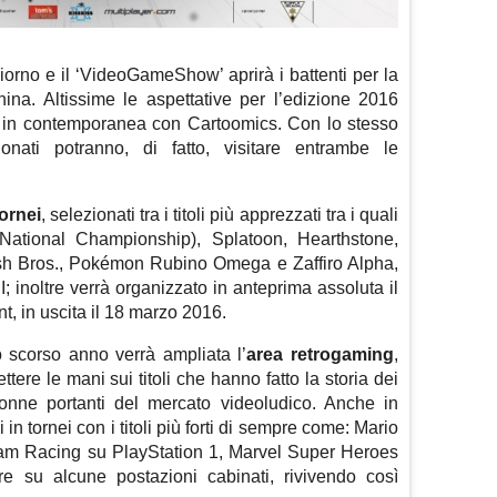
orno e il ‘VideoGameShow’ aprirà i battenti per la
ina. Altissime le aspettative per l’edizione 2016
à in contemporanea con Cartoomics. Con lo stesso
ionati potranno, di fatto, visitare entrambe le
tornei
, selezionati tra i titoli più apprezzati tra i quali
ational Championship), Splatoon, Hearthstone,
sh Bros., Pokémon Rubino Omega e Zaffiro Alpha,
I; inoltre verrà organizzato in anteprima assoluta il
, in uscita il 18 marzo 2016.
o scorso anno verrà ampliata l’
area retrogaming
,
ttere le mani sui titoli che hanno fatto la storia dei
lonne portanti del mercato videoludico. Anche in
in tornei con i titoli più forti di sempre come: Mario
am Racing su PlayStation 1, Marvel Super Heroes
e su alcune postazioni cabinati, rivivendo così