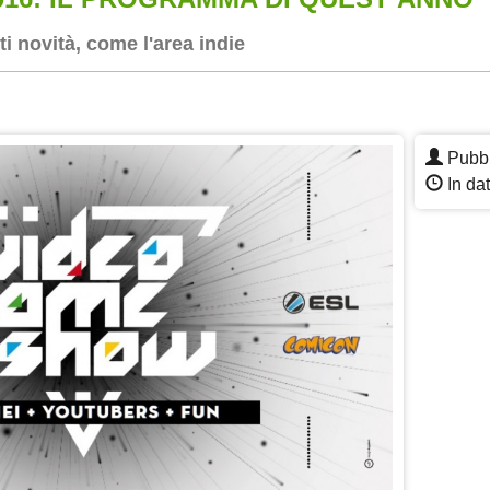
i novità, come l'area indie
App
re
Pubbl
In da