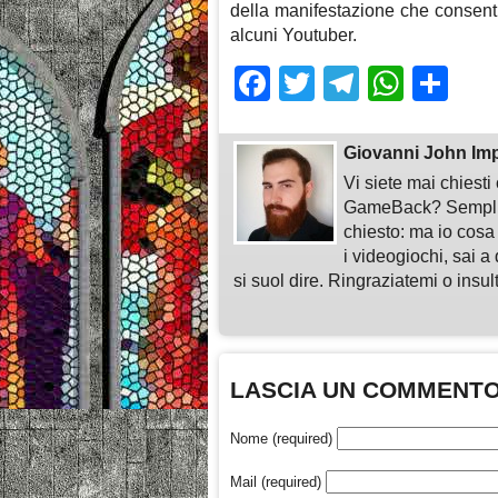
della manifestazione che consent
alcuni Youtuber.
Facebook
Twitter
Telegra
What
Sh
Giovanni John Im
Vi siete mai chiest
GameBack? Semplice
chiesto: ma io cosa
i videogiochi, sai a 
si suol dire. Ringraziatemi o insu
LASCIA UN COMMENT
Nome (required)
Mail (required)