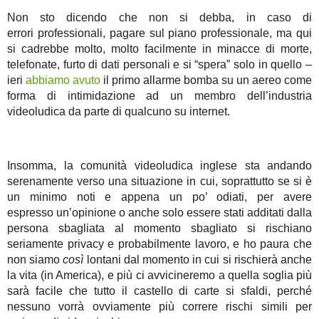
Non sto dicendo che non si debba, in caso di
errori professionali, pagare sul piano professionale, ma qui
si cadrebbe molto, molto facilmente in minacce di morte,
telefonate, furto di dati personali e si “spera” solo in quello –
ieri
abbiamo avuto
il primo allarme bomba su un aereo come
forma di intimidazione ad un membro dell’industria
videoludica da parte di qualcuno su internet.
Insomma, la comunità videoludica inglese sta andando
serenamente verso una situazione in cui, soprattutto se si è
un minimo noti e appena un po’ odiati, per avere
espresso un’opinione o anche solo essere stati additati dalla
persona sbagliata al momento sbagliato si rischiano
seriamente privacy e probabilmente lavoro, e ho paura che
non siamo
così
lontani dal momento in cui si rischierà anche
la vita (in America), e più ci avvicineremo a quella soglia più
sarà facile che tutto il castello di carte si sfaldi, perché
nessuno vorrà ovviamente più correre rischi simili per