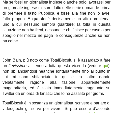
Ma se fossi un giornalista inglese o anche solo lavorassi per
un giornale inglese mi sarei fatto delle serie domande prima
di premere il tasto Pubblica, e forse alla fine non lo avrei
fatto proprio. E
questo
è decisamente un altro problema,
uno a cui nessuno sembra guardare: la folla in questa
situazione non ha freni, nessuno, e chi finisce per caso o per
sbaglio nel mezzo ne paga le conseguenze anche se non
ha colpe.
John Bain, più noto come TotalBiscuit, si è azzardato a fare
un
lievissimo
accenno a tutta questa vicenda (vedere
qui
),
non sbilanciandosi neanche lontanamente fino al punto in
cui mi sono sbilanciato io qui e tra l’altro dando
velatamente ragione alla fazione apparentemente
maggioritaria, ed è stato immediatamente raggiunto su
Twitter da un’orda di fanatici che lo ha assalito per giorni.
TotalBiscuit è in sostanza un giornalista, scrivere e parlare di
videogiochi gli serve per vivere. Si può essere d’accordo