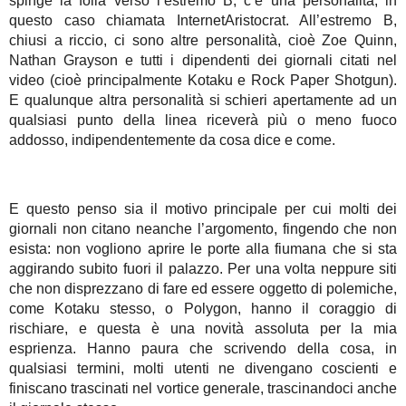
spinge la folla verso l’estremo B, c’è una personalità, in
questo caso chiamata InternetAristocrat. All’estremo B,
chiusi a riccio, ci sono altre personalità, cioè Zoe Quinn,
Nathan Grayson e tutti i dipendenti dei giornali citati nel
video (cioè principalmente Kotaku e Rock Paper Shotgun).
E qualunque altra personalità si schieri apertamente ad un
qualsiasi punto della linea riceverà più o meno fuoco
addosso, indipendentemente da cosa dice e come.
E questo penso sia il motivo principale per cui molti dei
giornali non citano neanche l’argomento, fingendo che non
esista: non vogliono aprire le porte alla fiumana che si sta
aggirando subito fuori il palazzo. Per una volta neppure siti
che non disprezzano di fare ed essere oggetto di polemiche,
come Kotaku stesso, o Polygon, hanno il coraggio di
rischiare, e questa è una novità assoluta per la mia
esprienza. Hanno paura che scrivendo della cosa, in
qualsiasi termini, molti utenti ne divengano coscienti e
finiscano trascinati nel vortice generale, trascinandoci anche