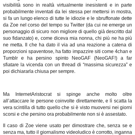
visibilità sono in realtà virtualmente inesistenti e in parte
probabilmente inventati da lei stessa per mettersi in mostra,
si fa un lungo elenco di tutte le idiozie e le sbruffonate dette
da Zoe nel corso del tempo su Twitter (da cui ne emerge un
personaggio di sicuro non migliore di quello già descritto dal
suo fidanzato) e, come diceva mia nonna, chi più ne ha più
ne metta. Il che ha dato il via ad una reazione a catena di
proporzioni spaventose, ha fatto impazzire siti come 4chan e
Tumblr e ha persino spinto NeoGAF (NeoGAF!) a far
sfiatare la vicenda con un thread di “massima sicurezza” e
poi dichiararla chiusa per sempre.
Ma InternetAristocrat si spinge anche molto oltre
all’attaccare le persone coinvolte direttamente, e lì scatta la
vera scintilla di tutto quello che si è visto muoversi nei giorni
scorsi e che persino ora probabilmente non si è assestato.
Il caso di Zoe viene usato per dimostrare che, senza se e
senza ma, tutto il giornalismo videoludico è corrotto, inganna