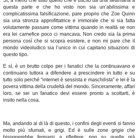
Sì, a meno che tutto quello che è uscito da una settimana a
questa parte e che ho visto non sia un’abilissima e
complicatissima falsificazione, pare proprio che Zoe Quinn
sia una stronza approfittatrice e immorale che si sia fatta
volutamente passare come vittima quando in realtà se non
era lei carnefice poco ci mancava. Non credo sia la prima
persona così che si scopra esistere, e non mi pare che il
mondo videoludico sia l’unico in cui capitano situazioni di
questo tipo.
E sì, è un brutto colpo per i fanatici che la continuavano e
continuano tuttora a difendere a prescindere in tutto e su
tutto solo perché “internet è sessista e maschilista” e lei è la
povera vittima della crudeltà del mondo. Sinceramente, affari
loro, se sei un fanatico devi essere pronto a scottarti, è
insito nella cosa.
Ma, andando al di là di questo, i confini degli eventi si fanno
molto più sfumati, e grigi. Ed è sulle zone grigie che
bisognerebbe fermarsi a riflettere, non su quelle già