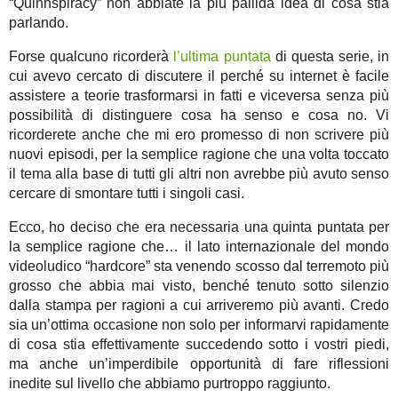
“Quinnspiracy” non abbiate la più pallida idea di cosa stia
parlando.
Forse qualcuno ricorderà
l’ultima puntata
di questa serie, in
cui avevo cercato di discutere il perché su internet è facile
assistere a teorie trasformarsi in fatti e viceversa senza più
possibilità di distinguere cosa ha senso e cosa no. Vi
ricorderete anche che mi ero promesso di non scrivere più
nuovi episodi, per la semplice ragione che una volta toccato
il tema alla base di tutti gli altri non avrebbe più avuto senso
cercare di smontare tutti i singoli casi.
Ecco, ho deciso che era necessaria una quinta puntata per
la semplice ragione che… il lato internazionale del mondo
videoludico “hardcore” sta venendo scosso dal terremoto più
grosso che abbia mai visto, benché tenuto sotto silenzio
dalla stampa per ragioni a cui arriveremo più avanti. Credo
sia un’ottima occasione non solo per informarvi rapidamente
di cosa stia effettivamente succedendo sotto i vostri piedi,
ma anche un’imperdibile opportunità di fare riflessioni
inedite sul livello che abbiamo purtroppo raggiunto.