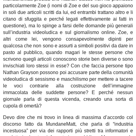
particolarmente Zoe (i nomi di Zoe e del suo gioco appaiono
in soli due articoli scritti da lui, ed entrambi trattano altro e li
citano di sfuggita e perché legati effettivamente ai fatti in
questione), ma lo spinge a farsi delle domande più generali
sull’industria videoludica e sul giornalismo online. Zoe, e
altri come lei, vengono consapevolmente dipinti per
qualcosa che non sono e assurti a simboli positivi da dare in
pasto al pubblico, quando magari le stesse persone che
scrivono quegli articoli conoscono storie ben diverse o sono
invischiati loro stessi in esse? Con che faccia persone tipo
Nathan Grayson possono poi accusare parte della comunità
videoludica di sessismo e maschilismo per mettere a tacere
le voci contrarie alla costruzione dell’immagine
immacolata delle suddette persone? E perché nessun
giornale parla di questa vicenda, creando una sorta di
cupola di omertà?
Devo dire che mi trovo in linea di massima d’accordo col
discorso fatto da MundaneMatt, che parla di “industria
incestuosa” per via dei rapporti più stretti tra informatori e